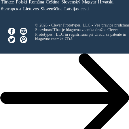
Türkçe
Polski
Româna
Ceština
Slovenský
Magyar
Hrvatski
български
Lietuvos
Slovenščina
Latvijas
eesti
© 2026 - Clever Prototypes, LLC - Vse pravice pridržan
StoryboardThat je blagovna znamka družbe
Clever
Prototypes , LLC
in registrirana pri Uradu za patente in
blagovne znamke ZDA