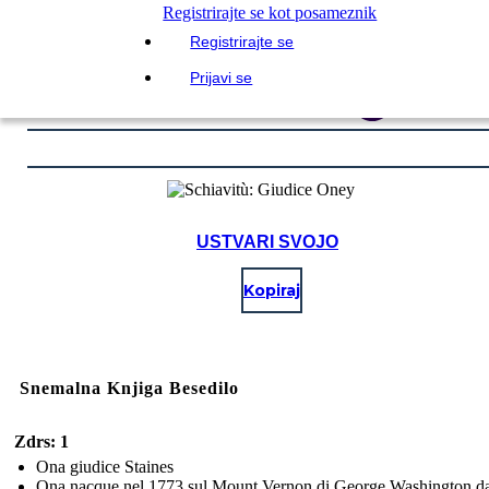
Registrirajte se kot posameznik
Registrirajte se
Prijavi se
USTVARI SVOJO
Kopiraj
Snemalna Knjiga Besedilo
Zdrs: 1
Ona giudice Staines
Ona nacque nel 1773 sul Mount Vernon di George Washington d