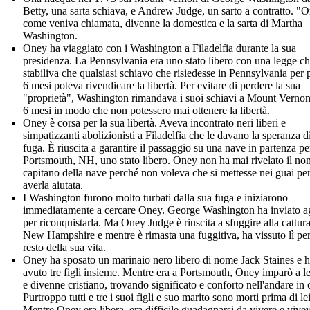
Betty, una sarta schiava, e Andrew Judge, un sarto a contratto. "
come veniva chiamata, divenne la domestica e la sarta di Martha
Washington.
Oney ha viaggiato con i Washington a Filadelfia durante la sua
presidenza. La Pennsylvania era uno stato libero con una legge c
stabiliva che qualsiasi schiavo che risiedesse in Pennsylvania per 
6 mesi poteva rivendicare la libertà. Per evitare di perdere la sua
"proprietà", Washington rimandava i suoi schiavi a Mount Verno
6 mesi in modo che non potessero mai ottenere la libertà.
Oney è corsa per la sua libertà. Aveva incontrato neri liberi e
simpatizzanti abolizionisti a Filadelfia che le davano la speranza d
fuga. È riuscita a garantire il passaggio su una nave in partenza pe
Portsmouth, NH, uno stato libero. Oney non ha mai rivelato il no
capitano della nave perché non voleva che si mettesse nei guai pe
averla aiutata.
I Washington furono molto turbati dalla sua fuga e iniziarono
immediatamente a cercare Oney. George Washington ha inviato a
per riconquistarla. Ma Oney Judge è riuscita a sfuggire alla cattura
New Hampshire e mentre è rimasta una fuggitiva, ha vissuto lì per
resto della sua vita.
Oney ha sposato un marinaio nero libero di nome Jack Staines e 
avuto tre figli insieme. Mentre era a Portsmouth, Oney imparò a l
e divenne cristiano, trovando significato e conforto nell'andare in 
Purtroppo tutti e tre i suoi figli e suo marito sono morti prima di lei
Mentre Oney era libera, era difficile guadagnarsi da vivere e vive