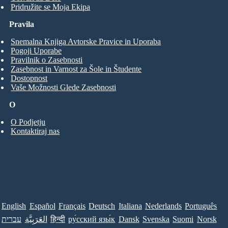
Pridružite se Moja Ekipa
Pravila
Snemalna Knjiga Avtorske Pravice in Uporaba
Pogoji Uporabe
Pravilnik o Zasebnosti
Zasebnost in Varnost za Šole in Študente
Dostopnost
Vaše Možnosti Glede Zasebnosti
O
O Podjetju
Kontaktiraj nas
English
Español
Français
Deutsch
Italiana
Nederlands
Português
עברית
العَرَبِيَّة
हिन्दी
ру́сский язы́к
Dansk
Svenska
Suomi
Norsk