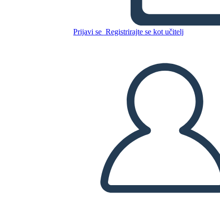
Kopirajte to snemalno knjigo
Prijavi se
Registrirajte se kot učitelj
USTVARITE SNEMALNO KNJIGO
PREDVAJANJE DIAPROJEKCIJE
PREBERI MI