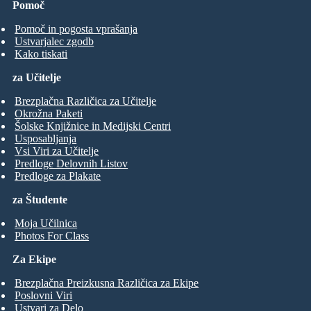
Pomoč
Pomoč in pogosta vprašanja
Ustvarjalec zgodb
Kako tiskati
za Učitelje
Brezplačna Različica za Učitelje
Okrožna Paketi
Šolske Knjižnice in Medijski Centri
Usposabljanja
Vsi Viri za Učitelje
Predloge Delovnih Listov
Predloge za Plakate
za Študente
Moja Učilnica
Photos For Class
Za Ekipe
Brezplačna Preizkusna Različica za Ekipe
Poslovni Viri
Ustvari za Delo