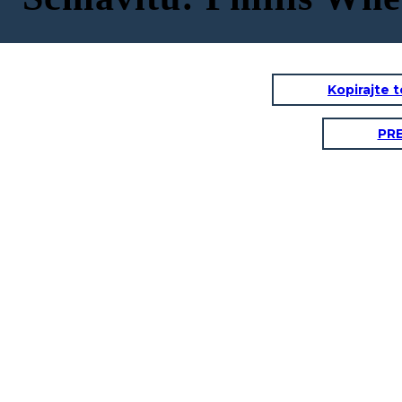
Kopirajte 
PR