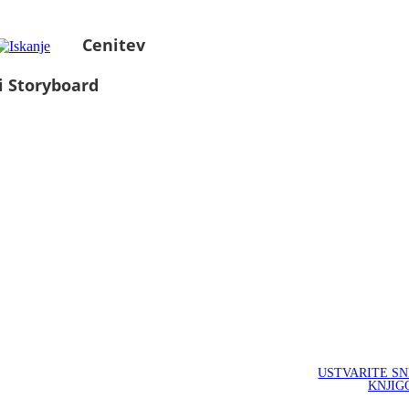
Cenitev
i Storyboard
USTVARITE S
KNJIG