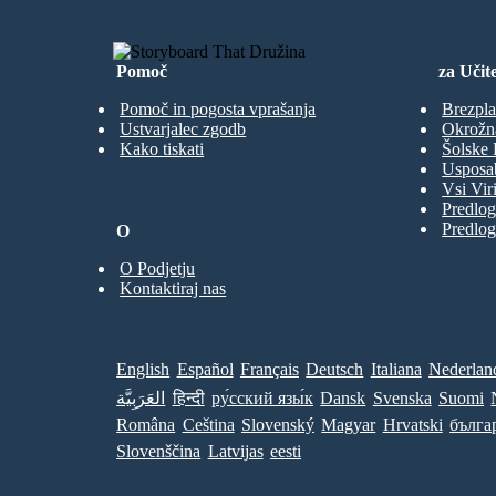
Pomoč
za Učite
Pomoč in pogosta vprašanja
Brezpla
Ustvarjalec zgodb
Okrožn
Kako tiskati
Šolske 
Usposab
Vsi Viri
Predlog
Predlog
O
O Podjetju
Kontaktiraj nas
English
Español
Français
Deutsch
Italiana
Nederlan
العَرَبِيَّة
हिन्दी
ру́сский язы́к
Dansk
Svenska
Suomi
Româna
Ceština
Slovenský
Magyar
Hrvatski
бълга
Slovenščina
Latvijas
eesti