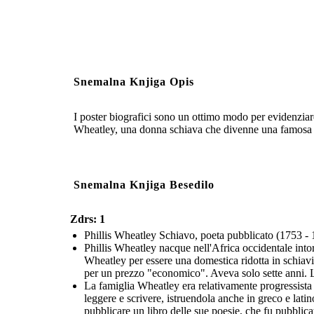
Snemalna Knjiga Opis
I poster biografici sono un ottimo modo per evidenziare 
Wheatley, una donna schiava che divenne una famosa p
Snemalna Knjiga Besedilo
Zdrs: 1
Phillis Wheatley Schiavo, poeta pubblicato (1753 -
Phillis Wheatley nacque nell'Africa occidentale into
Wheatley per essere una domestica ridotta in schiavitù 
per un prezzo "economico". Aveva solo sette anni. La
La famiglia Wheatley era relativamente progressista
leggere e scrivere, istruendola anche in greco e latin
pubblicare un libro delle sue poesie, che fu pubblic