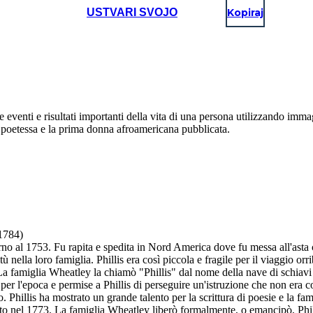
USTVARI SVOJO
Kopiraj
eventi e risultati importanti della vita di una persona utilizzando immag
oetessa e la prima donna afroamericana pubblicata.
 1784)
rno al 1753. Fu rapita e spedita in Nord America dove fu messa all'asta 
nella loro famiglia. Phillis era così piccola e fragile per il viaggio orrib
 famiglia Wheatley la chiamò "Phillis" dal nome della nave di schiavi s
 per l'epoca e permise a Phillis di perseguire un'istruzione che non er
o. Phillis ha mostrato un grande talento per la scrittura di poesie e la f
ato nel 1773. La famiglia Wheatley liberò formalmente, o emancipò, Phil