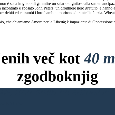
s, non è stata in grado di garantire un salario dignitoso alla sua emancipaz
incontrato e sposato John Peters, un droghiere nero gratuito, e hanno avut
er debiti ed entrambi i loro bambini morirono durante l'infanzia. Wheat
io, che chiamiamo Amore per la Libertà; è impaziente di Oppressione e 
jenih več kot
40 m
zgodboknjig
ov, Brez Kreditne Kartice in B
NO KNJIGO