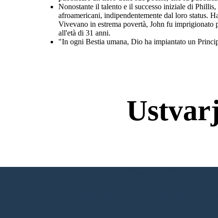
Nonostante il talento e il successo iniziale di Philli
afroamericani, indipendentemente dal loro status. Ha 
Vivevano in estrema povertà, John fu imprigionato p
all'età di 31 anni.
"In ogni Bestia umana, Dio ha impiantato un Princip
Ustvar
Brez Prenos
USTVARITI MOJO PRVO SNEMAL