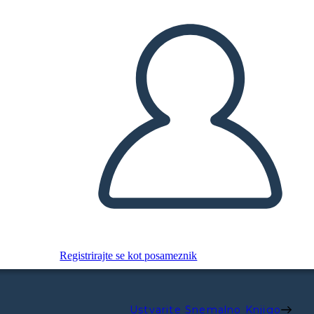
Registrirajte se kot posameznik
Ustvarite Snemalno Knjigo