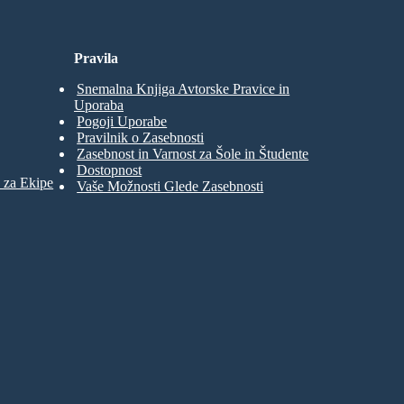
Pravila
Snemalna Knjiga Avtorske Pravice in
Uporaba
Pogoji Uporabe
Pravilnik o Zasebnosti
Zasebnost in Varnost za Šole in Študente
Dostopnost
 za Ekipe
Vaše Možnosti Glede Zasebnosti