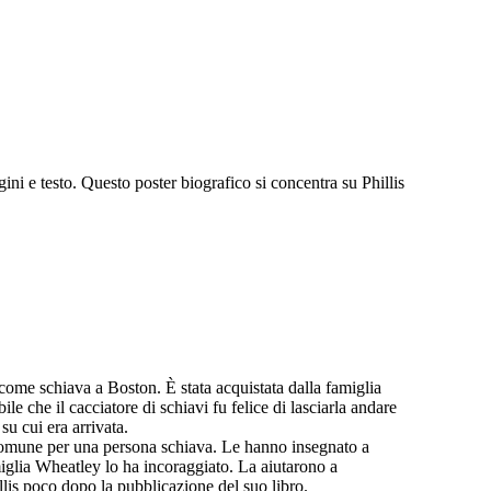
ini e testo. Questo poster biografico si concentra su Phillis
come schiava a Boston. È stata acquistata dalla famiglia
ile che il cacciatore di schiavi fu felice di lasciarla andare
u cui era arrivata.
a comune per una persona schiava. Le hanno insegnato a
amiglia Wheatley lo ha incoraggiato. La aiutarono a
lis poco dopo la pubblicazione del suo libro.