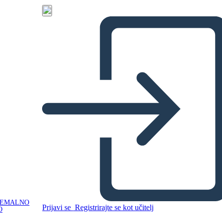
NEMALNO
Prijavi se
Registrirajte se kot učitelj
O