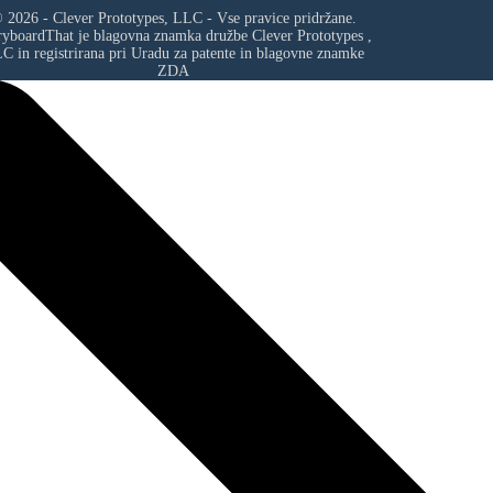
 2026 - Clever Prototypes, LLC - Vse pravice pridržane.
ryboardThat je blagovna znamka družbe
Clever Prototypes ,
LC
in registrirana pri Uradu za patente in blagovne znamke
ZDA