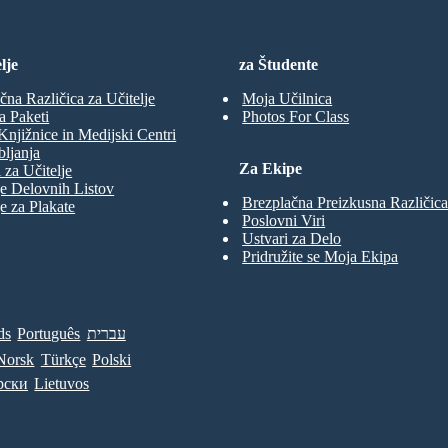
lje
za Študente
čna Različica za Učitelje
Moja Učilnica
a Paketi
Photos For Class
Knjižnice in Medijski Centri
ljanja
Za Ekipe
 za Učitelje
e Delovnih Listov
Brezplačna Preizkusna Različica
e za Plakate
Poslovni Viri
Ustvari za Delo
Pridružite se Moja Ekipa
ds
Português
עברית
Norsk
Türkçe
Polski
рски
Lietuvos