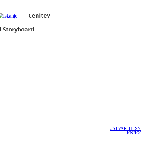
Cenitev
i Storyboard
USTVARITE S
KNJIG