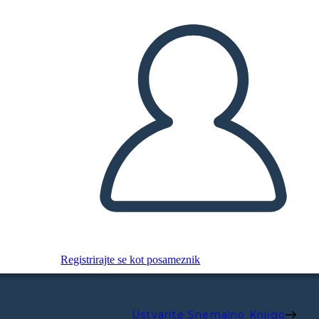
Registrirajte se kot posameznik
Ustvarite Snemalno Knjigo