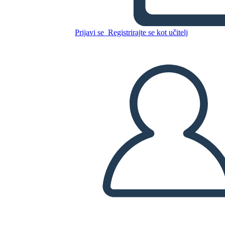
Sweet Clara and the Freedom
Quilt Summary
Prijavi se
Registrirajte se kot učitelj
Kopirajte to snemalno knjigo
USTVARITE SNEMALNO KNJIGO
PREDVAJANJE DIAPROJEKCIJE
PREBERI MI