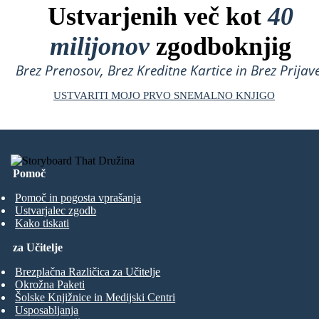
Ustvarjenih več kot
40
milijonov
zgodboknjig
Brez Prenosov, Brez Kreditne Kartice in Brez Prijave
USTVARITI MOJO PRVO SNEMALNO KNJIGO
Pomoč
Pomoč in pogosta vprašanja
Ustvarjalec zgodb
Kako tiskati
za Učitelje
Brezplačna Različica za Učitelje
Okrožna Paketi
Šolske Knjižnice in Medijski Centri
Usposabljanja