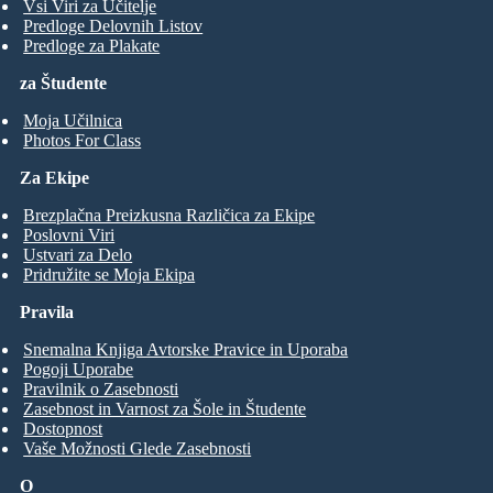
Vsi Viri za Učitelje
Predloge Delovnih Listov
Predloge za Plakate
za Študente
Moja Učilnica
Photos For Class
Za Ekipe
Brezplačna Preizkusna Različica za Ekipe
Poslovni Viri
Ustvari za Delo
Pridružite se Moja Ekipa
Pravila
Snemalna Knjiga Avtorske Pravice in Uporaba
Pogoji Uporabe
Pravilnik o Zasebnosti
Zasebnost in Varnost za Šole in Študente
Dostopnost
Vaše Možnosti Glede Zasebnosti
O