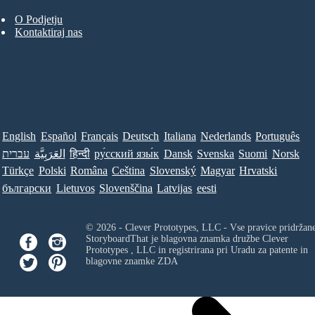
O Podjetju
Kontaktiraj nas
English
Español
Français
Deutsch
Italiana
Nederlands
Português
עברית
العَرَبِيَّة
हिन्दी
ру́сский язы́к
Dansk
Svenska
Suomi
Norsk
Türkçe
Polski
Româna
Ceština
Slovenský
Magyar
Hrvatski
български
Lietuvos
Slovenščina
Latvijas
eesti
© 2026 - Clever Prototypes, LLC - Vse pravice pridržan
StoryboardThat je blagovna znamka družbe
Clever
Prototypes , LLC
in registrirana pri Uradu za patente in
blagovne znamke ZDA