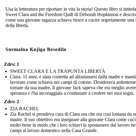
Usa la letteratura per riportare in vita la storia! Questo libro si intitol
Sweet Clara and the Freedom Quilt di Deborah Hopkinson e descri
come una giovane ragazza schiava riesce a cucire segretamente un
della libertà.
Snemalna Knjiga Besedilo
Zdrs: 1
SWEET CLARA E LA TRAPUNTA LIBERTÀ
Clara, 11 anni, è stata costretta ad allontanarsi dalla madre e mand
lavorare come schiava nei campi di cotone. Desiderava ardenteme
tornare da sua madre. Il giovane Jack sapeva che era meglio avere
speranza e l'ha incoraggiata a continuare a credere nei suoi sogni.
Zdrs: 2
ZIA RACHEL
Zia Rachel si prendeva cura di Clara ora che era così lontana da s
madre. Il suo obiettivo era insegnare alla giovane Clara come cuci
molto bene in modo che i loro schiavi la spostassero dal lavoro ne
campi al lavoro domestico nella Casa Grande.