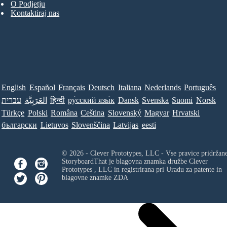
O Podjetju
Kontaktiraj nas
English
Español
Français
Deutsch
Italiana
Nederlands
Português
עברית
العَرَبِيَّة
हिन्दी
ру́сский язы́к
Dansk
Svenska
Suomi
Norsk
Türkçe
Polski
Româna
Ceština
Slovenský
Magyar
Hrvatski
български
Lietuvos
Slovenščina
Latvijas
eesti
© 2026 - Clever Prototypes, LLC - Vse pravice pridržan
StoryboardThat je blagovna znamka družbe
Clever
Prototypes , LLC
in registrirana pri Uradu za patente in
blagovne znamke ZDA