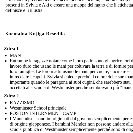
presenti in Sylvia e Aki e creare una mappa del ragno che li etichetta,
definisce e li illustra.
Snemalna Knjiga Besedilo
Zdrs: 1
MANI
Entrambe le ragazze notare come i loro padri sono gli agricoltori d
lavoro duro che usano le mani per coltivare la terra e di fornire per
loro famiglie. Le loro madri usano le mani per cucire, cucinare e
intrecciare i capelli. Sylvia si chiede perché il colore delle sue man
importante quando le paragona ai suoi cugini, che sarebbero stati
accettati alla scuola di Westminster perché sembravano più "bianc
Zdrs: 2
RAZZISMO
Westminster School principale
POSTON INTERNMENT CAMP
I Munemitsus sono imprigionati dal governo semplicemente per e
di origine giapponese. I bambini Mendez non possono andare alla
scuola pubblica di Westminster semplicemente perché sono di ori