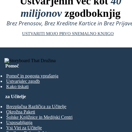
Ustvarjenih več kot
40
milijonov
zgodboknjig
Brez Prenosov, Brez Kreditne Kartice in Brez Prijave
USTVARITI MOJO PRVO SNEMALNO KNJIGO
Pomoč
Pomoč in pogosta vprašanja
Ustvarjalec zgodb
Kako tiskati
za Učitelje
Brezplačna Različica za Učitelje
Okrožna Paketi
Šolske Knjižnice in Medijski Centri
Usposabljanja
Vsi Viri za Učitelje