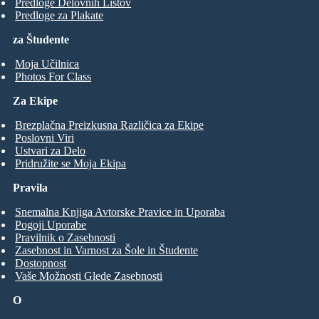
Predloge Delovnih Listov
Predloge za Plakate
za Študente
Moja Učilnica
Photos For Class
Za Ekipe
Brezplačna Preizkusna Različica za Ekipe
Poslovni Viri
Ustvari za Delo
Pridružite se Moja Ekipa
Pravila
Snemalna Knjiga Avtorske Pravice in Uporaba
Pogoji Uporabe
Pravilnik o Zasebnosti
Zasebnost in Varnost za Šole in Študente
Dostopnost
Vaše Možnosti Glede Zasebnosti
O