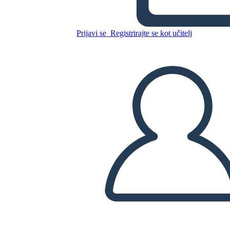
Sylvia e Aki
Prijavi se
Registrirajte se kot učitelj
Kopirajte to snemalno knjigo
USTVARITE SNEMALNO KNJIGO
PREDVAJANJE DIAPROJEKCIJE
PREBERI MI