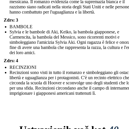
messicana. Il romanzo evidenzia come la supremazia bianca e il
razzismo siano radicati nella storia degli Stati Uniti e nelle person
hanno combattuto per l'uguaglianza e la libertà.
Zdrs: 3
BAMBOLE
Sylvia e le bambole di Aki, Keiko, la bambola giapponese, e
Carmencita, la bambola del Messico, sono ricorrenti motivi e
simboleggiano l'amicizia Sylvia Aki. Ogni ragazza è felice e onora
fine di avere una bambola che rappresenta la razza, la cultura e l'e
dei loro amici.
Zdrs: 4
RECINZIONI
Recinzioni sono visti in tutto il romanzo e simboleggiano gli ostaco
libertà e uguaglianza per i protagonisti. C'è un recinto elettrico ch
circonda la scuola di Hoover e sconvolge uno degli studenti che l
per una sfida. Recinzioni circondano anche il campo di intername
imprigionare i giapponesi americani trattenuti lì.