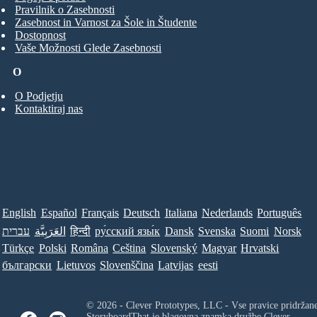
Pravilnik o Zasebnosti
Zasebnost in Varnost za Šole in Študente
Dostopnost
Vaše Možnosti Glede Zasebnosti
O
O Podjetju
Kontaktiraj nas
English
Español
Français
Deutsch
Italiana
Nederlands
Português
עברית
العَرَبِيَّة
हिन्दी
ру́сский язы́к
Dansk
Svenska
Suomi
Norsk
Türkçe
Polski
Româna
Ceština
Slovenský
Magyar
Hrvatski
български
Lietuvos
Slovenščina
Latvijas
eesti
© 2026 - Clever Prototypes, LLC - Vse pravice pridržan
StoryboardThat je blagovna znamka družbe
Clever