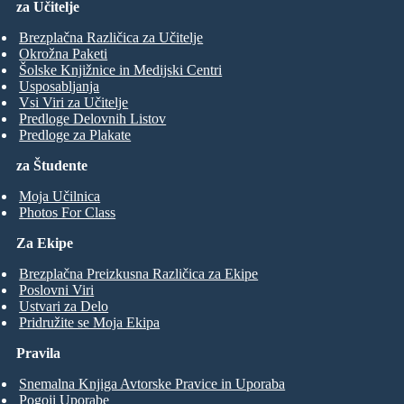
za Učitelje
Brezplačna Različica za Učitelje
Okrožna Paketi
Šolske Knjižnice in Medijski Centri
Usposabljanja
Vsi Viri za Učitelje
Predloge Delovnih Listov
Predloge za Plakate
za Študente
Moja Učilnica
Photos For Class
Za Ekipe
Brezplačna Preizkusna Različica za Ekipe
Poslovni Viri
Ustvari za Delo
Pridružite se Moja Ekipa
Pravila
Snemalna Knjiga Avtorske Pravice in Uporaba
Pogoji Uporabe