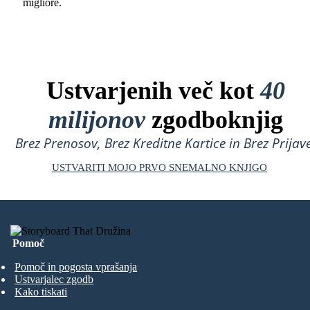
migliore.
Ustvarjenih več kot
40
milijonov
zgodboknjig
Brez Prenosov, Brez Kreditne Kartice in Brez Prijave
USTVARITI MOJO PRVO SNEMALNO KNJIGO
Pomoč
Pomoč in pogosta vprašanja
Ustvarjalec zgodb
Kako tiskati