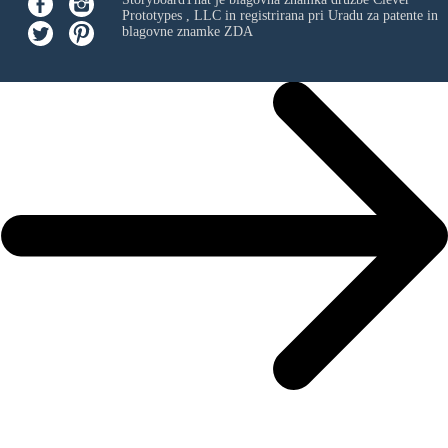
Prototypes , LLC
in registrirana pri Uradu za patente in
blagovne znamke ZDA