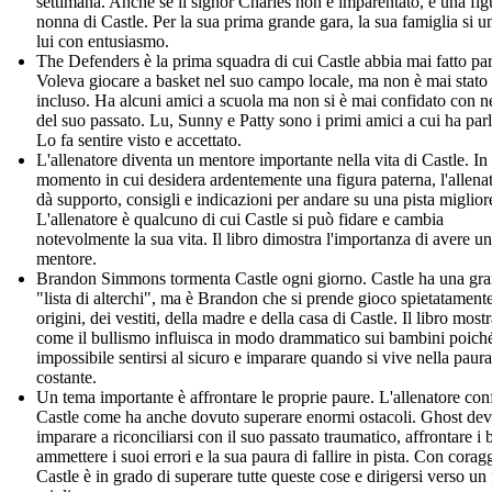
settimana. Anche se il signor Charles non è imparentato, è una fig
nonna di Castle. Per la sua prima grande gara, la sua famiglia si u
lui con entusiasmo.
The Defenders è la prima squadra di cui Castle abbia mai fatto par
Voleva giocare a basket nel suo campo locale, ma non è mai stato
incluso. Ha alcuni amici a scuola ma non si è mai confidato con 
del suo passato. Lu, Sunny e Patty sono i primi amici a cui ha parl
Lo fa sentire visto e accettato.
L'allenatore diventa un mentore importante nella vita di Castle. In
momento in cui desidera ardentemente una figura paterna, l'allenat
dà supporto, consigli e indicazioni per andare su una pista miglior
L'allenatore è qualcuno di cui Castle si può fidare e cambia
notevolmente la sua vita. Il libro dimostra l'importanza di avere un
mentore.
Brandon Simmons tormenta Castle ogni giorno. Castle ha una gr
"lista di alterchi", ma è Brandon che si prende gioco spietatamente
origini, dei vestiti, della madre e della casa di Castle. Il libro most
come il bullismo influisca in modo drammatico sui bambini poich
impossibile sentirsi al sicuro e imparare quando si vive nella paura
costante.
Un tema importante è affrontare le proprie paure. L'allenatore con
Castle come ha anche dovuto superare enormi ostacoli. Ghost de
imparare a riconciliarsi con il suo passato traumatico, affrontare i b
ammettere i suoi errori e la sua paura di fallire in pista. Con corag
Castle è in grado di superare tutte queste cose e dirigersi verso un