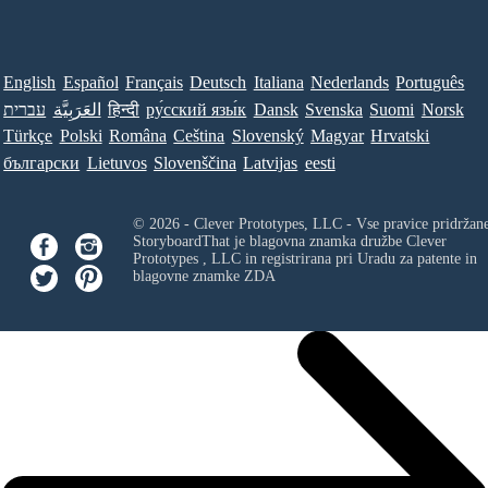
English
Español
Français
Deutsch
Italiana
Nederlands
Português
עברית
العَرَبِيَّة
हिन्दी
ру́сский язы́к
Dansk
Svenska
Suomi
Norsk
Türkçe
Polski
Româna
Ceština
Slovenský
Magyar
Hrvatski
български
Lietuvos
Slovenščina
Latvijas
eesti
© 2026 - Clever Prototypes, LLC - Vse pravice pridržan
StoryboardThat je blagovna znamka družbe
Clever
Prototypes , LLC
in registrirana pri Uradu za patente in
blagovne znamke ZDA