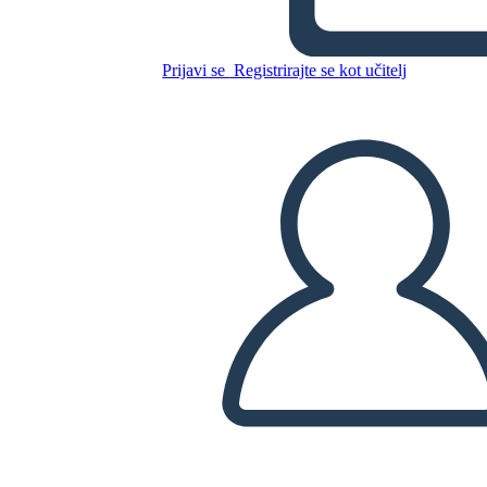
Kopirajte to snemalno knjigo
Prijavi se
Registrirajte se kot učitelj
USTVARITE SNEMALNO KNJIGO
PREDVAJANJE DIAPROJEKCIJE
PREBERI MI