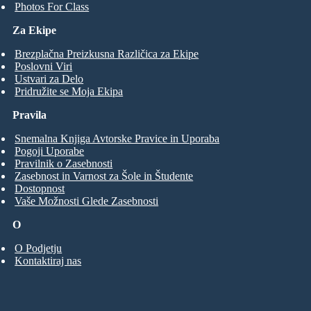
Photos For Class
Za Ekipe
Brezplačna Preizkusna Različica za Ekipe
Poslovni Viri
Ustvari za Delo
Pridružite se Moja Ekipa
Pravila
Snemalna Knjiga Avtorske Pravice in Uporaba
Pogoji Uporabe
Pravilnik o Zasebnosti
Zasebnost in Varnost za Šole in Študente
Dostopnost
Vaše Možnosti Glede Zasebnosti
O
O Podjetju
Kontaktiraj nas