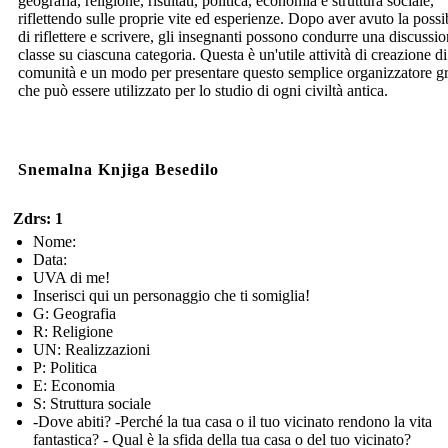
geografia, religione, risultati, politica, economia e struttura sociale,
riflettendo sulle proprie vite ed esperienze. Dopo aver avuto la possib
di riflettere e scrivere, gli insegnanti possono condurre una discussio
classe su ciascuna categoria. Questa è un'utile attività di creazione di
comunità e un modo per presentare questo semplice organizzatore gr
che può essere utilizzato per lo studio di ogni civiltà antica.
Snemalna Knjiga Besedilo
Zdrs: 1
Nome:
Data:
UVA di me!
Inserisci qui un personaggio che ti somiglia!
G: Geografia
R: Religione
UN: Realizzazioni
P: Politica
E: Economia
S: Struttura sociale
-Dove abiti? -Perché la tua casa o il tuo vicinato rendono la vita
fantastica? - Qual è la sfida della tua casa o del tuo vicinato?