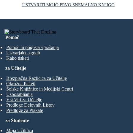
USTVARITI MOJO PRVO SNEMALNO KNJIGO
Pomoč
Pomoč in pogosta vprašanja
Ustvarjalec zgodb
Kako tiskati
za Učitelje
Brezplačna Različica za Učitelje
Okrožna Paketi
Šolske Knjižnice in Medijski Centri
Usposabljanja
Vsi Viri za Učitelje
Predloge Delovnih Listov
Predloge za Plakate
za Študente
Moja Učilnica