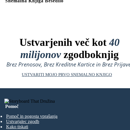
Snemalna Knjiga Besedilo
Ustvarjenih več kot
40
milijonov
zgodboknjig
Brez Prenosov, Brez Kreditne Kartice in Brez Prijave
USTVARITI MOJO PRVO SNEMALNO KNJIGO
Pomoč
Pomoč in pogosta vprašanja
Ustvarjalec zgodb
Kako tiskati