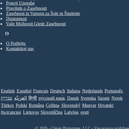
Pogoji Uporabe
Pravilnik o Zasebnosti
Zasebnost in Varnost za Šole in Študente
Dostopnost
Vaše Možnosti Glede Zasebnosti
O
O Podjetju
Kontaktiraj nas
English
Español
Français
Deutsch
Italiana
Nederlands
Português
עברית
العَرَبِيَّة
हिन्दी
ру́сский язы́к
Dansk
Svenska
Suomi
Norsk
Türkçe
Polski
Româna
Ceština
Slovenský
Magyar
Hrvatski
български
Lietuvos
Slovenščina
Latvijas
eesti
© 2026 - Clever Prototypes, LLC - Vse pravice pridržan