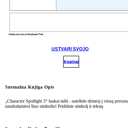
USTVARI SVOJO
Kopiraj
Snemalna Knjiga Opis
„Character Spotlight 3“ laukai tušti - sutelkite dėmesį į vieną person
naudodamiesi šiuo simboliu! Pridėkite simbolį ir tekstą