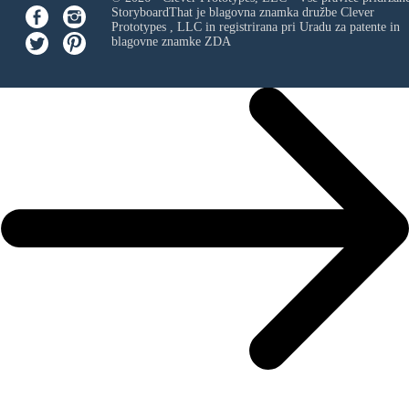
StoryboardThat je blagovna znamka družbe
Clever
Prototypes , LLC
in registrirana pri Uradu za patente in
blagovne znamke ZDA