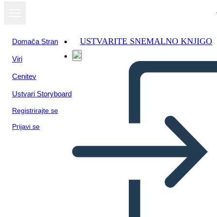
USTVARITE SNEMALNO KNJIGO
Domača Stran
Viri
Oglejte si kot
Cenitev
diaprojekcijo
Ustvari Storyboard
Registrirajte se
Prijavi se
3 Simbolių „Spotlight“
Laukai Tušti