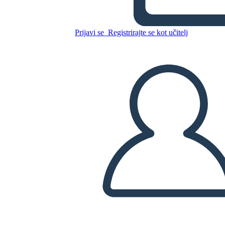
Prijavi se
Registrirajte se kot učitelj
Kopirajte to snemalno knjigo
USTVARITE SNEMALNO KNJIGO
PREDVAJANJE DIAPROJEKCIJE
PREBERI MI