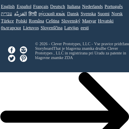
English
Español
Français
Deutsch
Italiana
Nederlands
Português
עברית
العَرَبِيَّة
हिन्दी
ру́сский язы́к
Dansk
Svenska
Suomi
Norsk
Türkçe
Polski
Româna
Ceština
Slovenský
Magyar
Hrvatski
български
Lietuvos
Slovenščina
Latvijas
eesti
© 2026 - Clever Prototypes, LLC - Vse pravice pridržan
StoryboardThat je blagovna znamka družbe
Clever
Prototypes , LLC
in registrirana pri Uradu za patente in
blagovne znamke ZDA