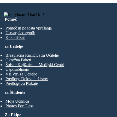
Pomoč
Pomoč in pogosta vprašanja
Ustvarjalec zgodb
Kako tiskati
za Učitelje
Brezplačna Različica za Učitelje
Okrožna Paketi
Šolske Knjižnice in Medijski Centri
Usposabljanja
Vsi Viri za Učitelje
Predloge Delovnih Listov
Predloge za Plakate
za Študente
Moja Učilnica
Photos For Class
Za Ekipe