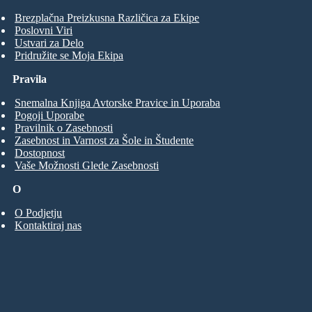
Brezplačna Preizkusna Različica za Ekipe
Poslovni Viri
Ustvari za Delo
Pridružite se Moja Ekipa
Pravila
Snemalna Knjiga Avtorske Pravice in Uporaba
Pogoji Uporabe
Pravilnik o Zasebnosti
Zasebnost in Varnost za Šole in Študente
Dostopnost
Vaše Možnosti Glede Zasebnosti
O
O Podjetju
Kontaktiraj nas