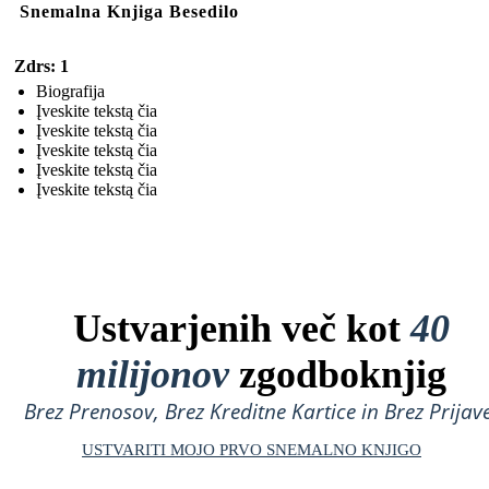
Snemalna Knjiga Besedilo
Zdrs: 1
Biografija
Įveskite tekstą čia
Įveskite tekstą čia
Įveskite tekstą čia
Įveskite tekstą čia
Įveskite tekstą čia
Ustvarjenih več kot
40
milijonov
zgodboknjig
Brez Prenosov, Brez Kreditne Kartice in Brez Prijave
USTVARITI MOJO PRVO SNEMALNO KNJIGO