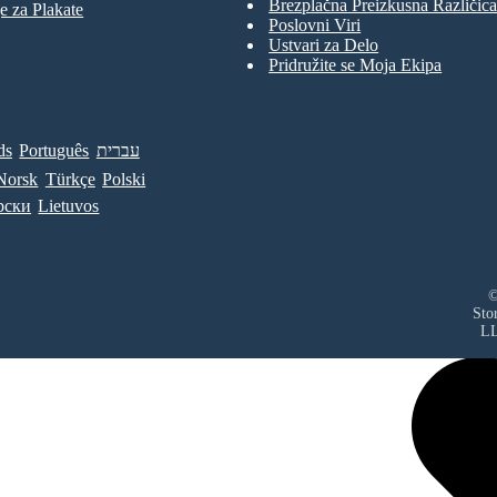
Brezplačna Preizkusna Različica
e za Plakate
Poslovni Viri
Ustvari za Delo
Pridružite se Moja Ekipa
ds
Português
עברית
Norsk
Türkçe
Polski
рски
Lietuvos
©
Sto
L