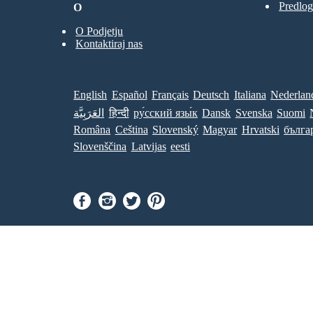
Predlog
O
O Podjetju
Kontaktiraj nas
English
Español
Français
Deutsch
Italiana
Nederlan
العَرَبِيَّة
हिन्दी
ру́сский язы́к
Dansk
Svenska
Suomi
Româna
Ceština
Slovenský
Magyar
Hrvatski
бълга
Slovenščina
Latvijas
eesti