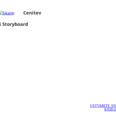
Cenitev
i Storyboard
USTVARITE S
KNJIG