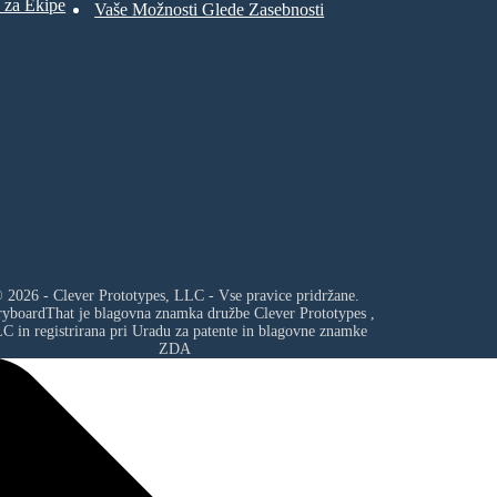
 za Ekipe
Vaše Možnosti Glede Zasebnosti
 2026 - Clever Prototypes, LLC - Vse pravice pridržane.
ryboardThat je blagovna znamka družbe
Clever Prototypes ,
LC
in registrirana pri Uradu za patente in blagovne znamke
ZDA