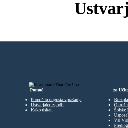
Ustvar
Brez Prenos
USTVARITI MOJO PRVO SNEMAL
Pomoč
za Učite
Pomoč in pogosta vprašanja
Brezpla
Ustvarjalec zgodb
Okrožn
Kako tiskati
Šolske 
Usposab
Vsi Viri
Predlog