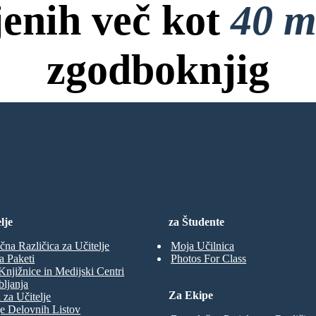
jenih več kot
40 m
zgodboknjig
ov, Brez Kreditne Kartice in B
NO KNJIGO
lje
za Študente
čna Različica za Učitelje
Moja Učilnica
a Paketi
Photos For Class
Knjižnice in Medijski Centri
ljanja
Za Ekipe
 za Učitelje
e Delovnih Listov