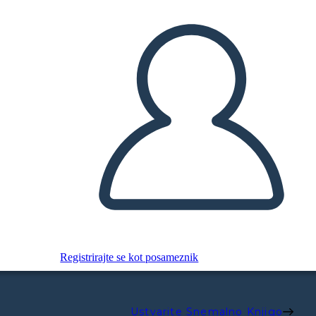
Registrirajte se kot posameznik
Ustvarite Snemalno Knjigo