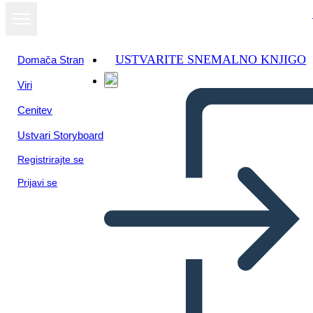
USTVARITE SNEMALNO KNJIGO
Domača Stran
Viri
Oglejte si kot
Cenitev
diaprojekcijo
Ustvari Storyboard
Registrirajte se
Prijavi se
Scena Obrazkowa — Ogólne