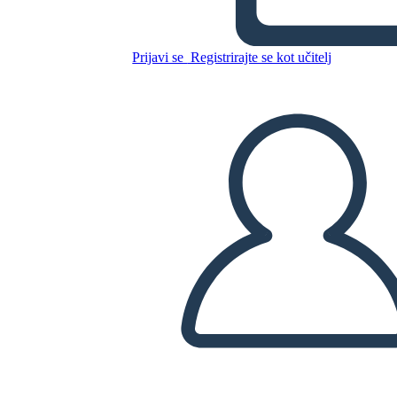
Kopirajte to snemalno knjigo
USTVARITE SNEMALNO KNJIGO
Prijavi se
Registrirajte se kot učitelj
PREDVAJANJE DIAPROJEKCIJE
PREBERI MI