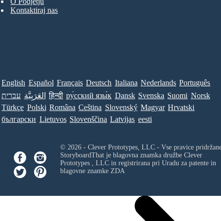
O Podjetju
Kontaktiraj nas
English
Español
Français
Deutsch
Italiana
Nederlands
Português
עברית
العَرَبِيَّة
हिन्दी
ру́сский язы́к
Dansk
Svenska
Suomi
Norsk
Türkçe
Polski
Româna
Ceština
Slovenský
Magyar
Hrvatski
български
Lietuvos
Slovenščina
Latvijas
eesti
© 2026 - Clever Prototypes, LLC - Vse pravice pridržan
StoryboardThat je blagovna znamka družbe
Clever
Prototypes , LLC
in registrirana pri Uradu za patente in
blagovne znamke ZDA