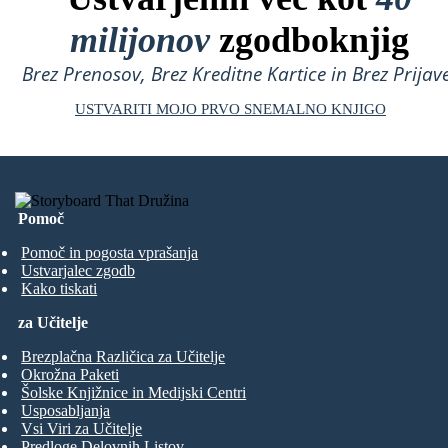
milijonov
zgodboknjig
Brez Prenosov, Brez Kreditne Kartice in Brez Prijave
USTVARITI MOJO PRVO SNEMALNO KNJIGO
Pomoč
Pomoč in pogosta vprašanja
Ustvarjalec zgodb
Kako tiskati
za Učitelje
Brezplačna Različica za Učitelje
Okrožna Paketi
Šolske Knjižnice in Medijski Centri
Usposabljanja
Vsi Viri za Učitelje
Predloge Delovnih Listov