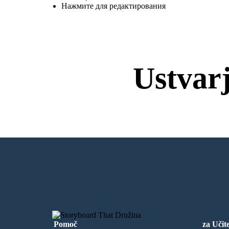
Нажмите для редактирования
Ustvar
Brez Prenos
USTVARITI MOJO PRVO SNEMAL
Pomoč
za Učite