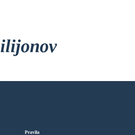
ilijonov
rez Prijave!
Pravila