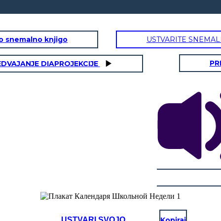
to snemalno knjigo
USTVARITE SNEMAL
PR
EDVAJANJE DIAPROJEKCIJE
USTVARI SVOJO
Kopiraj