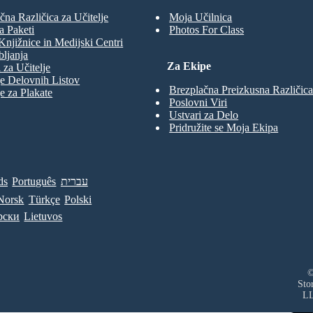
čna Različica za Učitelje
Moja Učilnica
a Paketi
Photos For Class
Knjižnice in Medijski Centri
ljanja
Za Ekipe
 za Učitelje
e Delovnih Listov
Brezplačna Preizkusna Različica
e za Plakate
Poslovni Viri
Ustvari za Delo
Pridružite se Moja Ekipa
ds
Português
עברית
Norsk
Türkçe
Polski
рски
Lietuvos
©
Sto
L