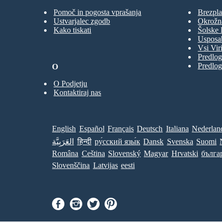
Pomoč in pogosta vprašanja
Brezpla
Ustvarjalec zgodb
Okrožn
Kako tiskati
Šolske 
Usposab
Vsi Viri
Predlog
Predlog
O
O Podjetju
Kontaktiraj nas
English
Español
Français
Deutsch
Italiana
Nederlan
العَرَبِيَّة
हिन्दी
ру́сский язы́к
Dansk
Svenska
Suomi
Româna
Ceština
Slovenský
Magyar
Hrvatski
бълга
Slovenščina
Latvijas
eesti