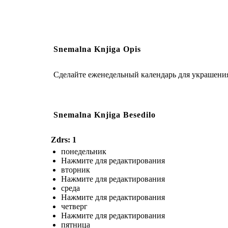
Snemalna Knjiga Opis
Сделайте еженедельный календарь для украшения
Snemalna Knjiga Besedilo
Zdrs: 1
понедельник
Нажмите для редактирования
вторник
Нажмите для редактирования
среда
Нажмите для редактирования
четверг
Нажмите для редактирования
пятница