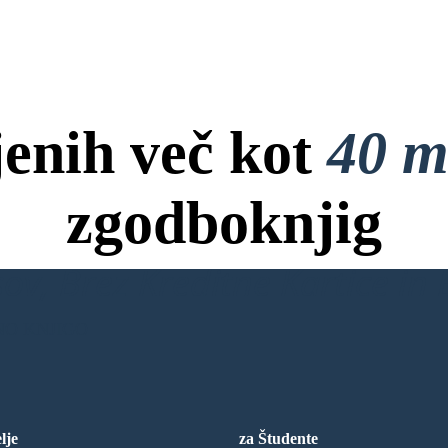
jenih več kot
40 m
zgodboknjig
ov, Brez Kreditne Kartice in B
NO KNJIGO
lje
za Študente