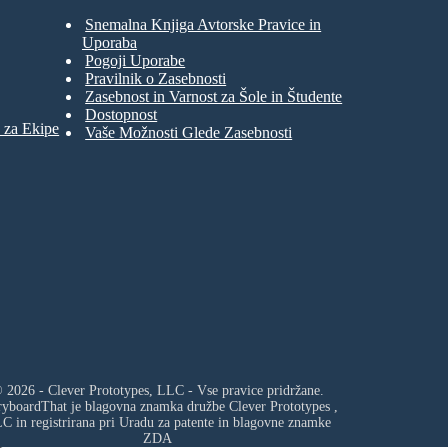
Snemalna Knjiga Avtorske Pravice in
Uporaba
Pogoji Uporabe
Pravilnik o Zasebnosti
Zasebnost in Varnost za Šole in Študente
Dostopnost
 za Ekipe
Vaše Možnosti Glede Zasebnosti
 2026 - Clever Prototypes, LLC - Vse pravice pridržane.
ryboardThat je blagovna znamka družbe
Clever Prototypes ,
LC
in registrirana pri Uradu za patente in blagovne znamke
ZDA