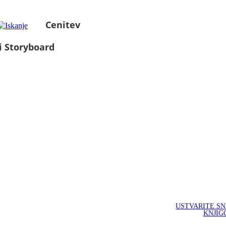
Cenitev
i Storyboard
USTVARITE S
KNJIG