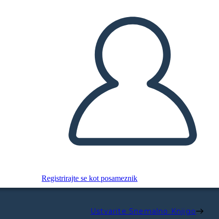
Registrirajte se kot posameznik
Ustvarite Snemalno Knjigo