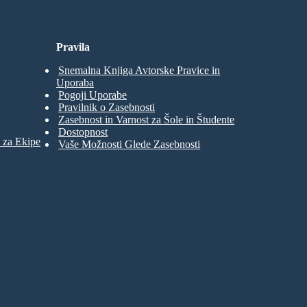
Pravila
Snemalna Knjiga Avtorske Pravice in
Uporaba
Pogoji Uporabe
Pravilnik o Zasebnosti
Zasebnost in Varnost za Šole in Študente
Dostopnost
 za Ekipe
Vaše Možnosti Glede Zasebnosti