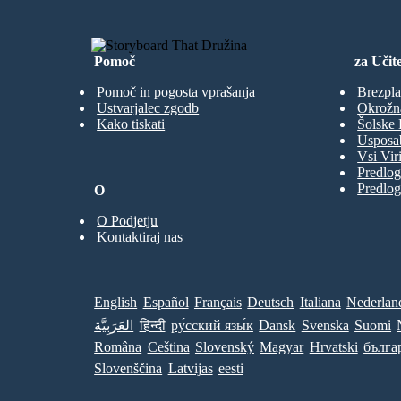
Pomoč
za Učite
Pomoč in pogosta vprašanja
Brezpla
Ustvarjalec zgodb
Okrožn
Kako tiskati
Šolske 
Usposab
Vsi Viri
Predlog
Predlog
O
O Podjetju
Kontaktiraj nas
English
Español
Français
Deutsch
Italiana
Nederlan
العَرَبِيَّة
हिन्दी
ру́сский язы́к
Dansk
Svenska
Suomi
Româna
Ceština
Slovenský
Magyar
Hrvatski
бълга
Slovenščina
Latvijas
eesti