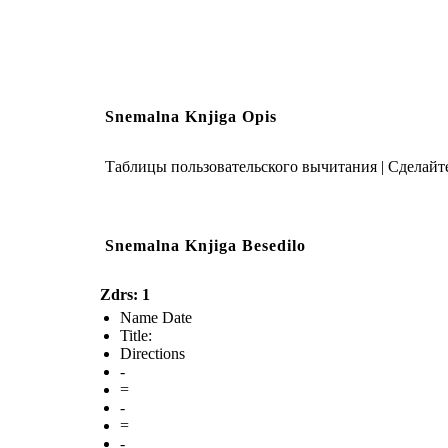
Snemalna Knjiga Opis
Таблицы пользовательского вычитания | Сделайте
Snemalna Knjiga Besedilo
Zdrs: 1
Name Date
Title:
Directions
-
=
-
=
-