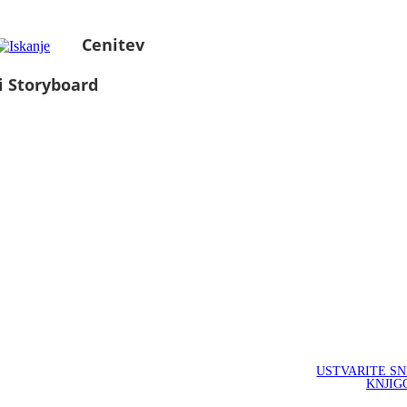
Cenitev
i Storyboard
USTVARITE S
KNJIG