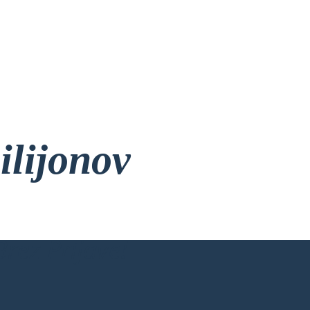
ilijonov
rez Prijave!