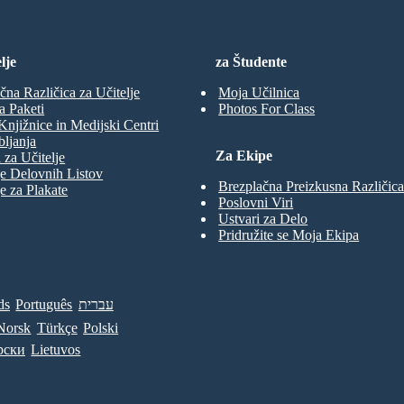
lje
za Študente
čna Različica za Učitelje
Moja Učilnica
a Paketi
Photos For Class
Knjižnice in Medijski Centri
ljanja
Za Ekipe
 za Učitelje
e Delovnih Listov
Brezplačna Preizkusna Različica
e za Plakate
Poslovni Viri
Ustvari za Delo
Pridružite se Moja Ekipa
ds
Português
עברית
Norsk
Türkçe
Polski
рски
Lietuvos