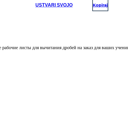
USTVARI SVOJO
Kopiraj
 рабочие листы для вычитания дробей на заказ для ваших учени