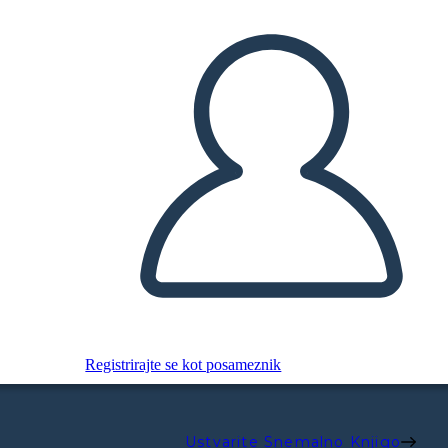
Registrirajte se kot posameznik
Ustvarite Snemalno Knjigo