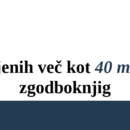
jenih več kot
40 m
zgodboknjig
ov, Brez Kreditne Kartice in B
NO KNJIGO