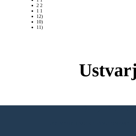
2 2
1 1
12)
10)
11)
Ustvar
Brez Prenos
USTVARITI MOJO PRVO SNEMAL