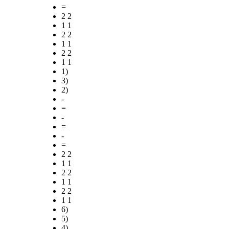
=
2 2
1 1
2 2
1 1
2 2
1 1
1)
3)
2)
-
=
-
=
-
=
2 2
1 1
2 2
1 1
2 2
1 1
6)
5)
4)