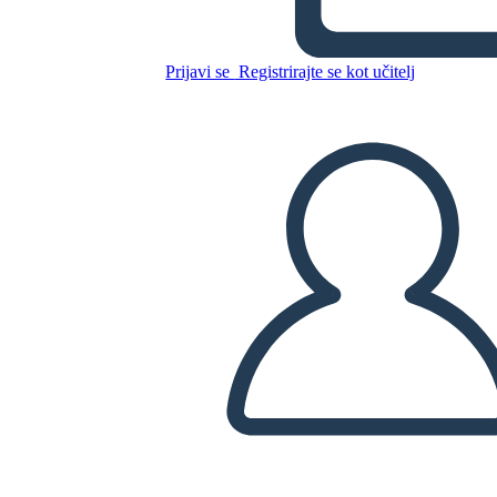
Štvorce Pracovného Listu
Prijavi se
Registrirajte se kot učitelj
Kopirajte to snemalno knjigo
USTVARITE SNEMALNO KNJIGO
PREDVAJANJE DIAPROJEKCIJE
PREBERI MI