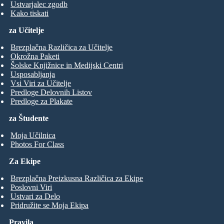
Ustvarjalec zgodb
Kako tiskati
za Učitelje
Brezplačna Različica za Učitelje
Okrožna Paketi
Šolske Knjižnice in Medijski Centri
Usposabljanja
Vsi Viri za Učitelje
Predloge Delovnih Listov
Predloge za Plakate
za Študente
Moja Učilnica
Photos For Class
Za Ekipe
Brezplačna Preizkusna Različica za Ekipe
Poslovni Viri
Ustvari za Delo
Pridružite se Moja Ekipa
Pravila