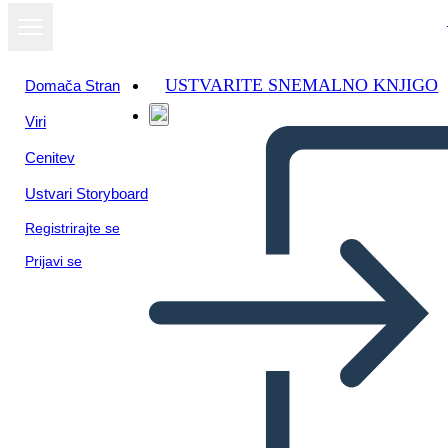
USTVARITE SNEMALNO KNJIGO
Domača Stran
Viri
Oglejte si kot
Cenitev
diaprojekcijo
Ustvari Storyboard
Registrirajte se
Prijavi se
Časová os Sociálnych Štúdií