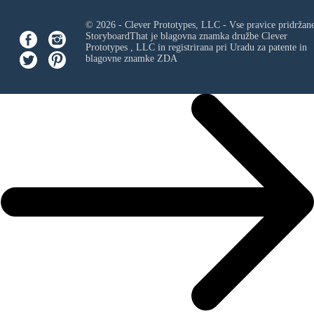
© 2026 - Clever Prototypes, LLC - Vse pravice pridržan
StoryboardThat je blagovna znamka družbe
Clever
Prototypes , LLC
in registrirana pri Uradu za patente in
blagovne znamke ZDA