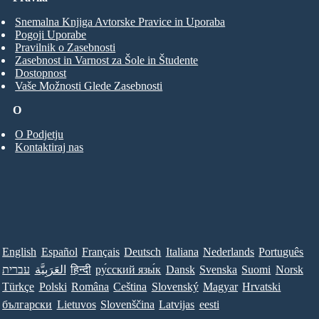
Snemalna Knjiga Avtorske Pravice in Uporaba
Pogoji Uporabe
Pravilnik o Zasebnosti
Zasebnost in Varnost za Šole in Študente
Dostopnost
Vaše Možnosti Glede Zasebnosti
O
O Podjetju
Kontaktiraj nas
English
Español
Français
Deutsch
Italiana
Nederlands
Português
עברית
العَرَبِيَّة
हिन्दी
ру́сский язы́к
Dansk
Svenska
Suomi
Norsk
Türkçe
Polski
Româna
Ceština
Slovenský
Magyar
Hrvatski
български
Lietuvos
Slovenščina
Latvijas
eesti