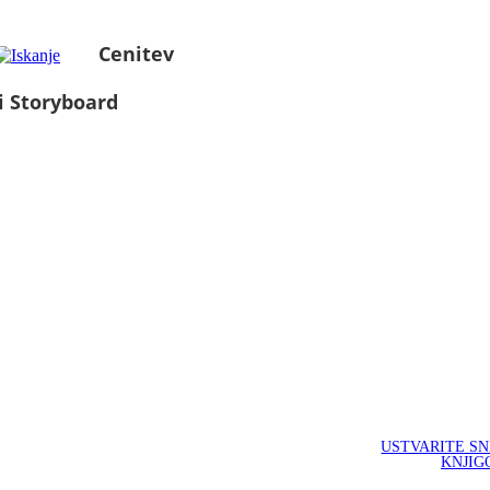
Cenitev
i Storyboard
USTVARITE S
KNJIG