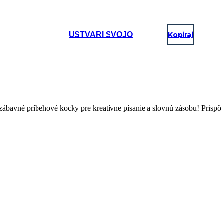
USTVARI SVOJO
Kopiraj
bavné príbehové kocky pre kreatívne písanie a slovnú zásobu! Prispôsobt