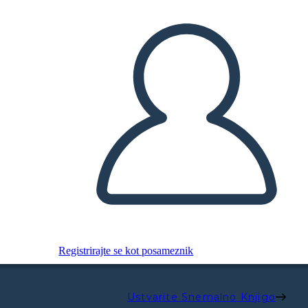
Registrirajte se kot posameznik
Ustvarite Snemalno Knjigo