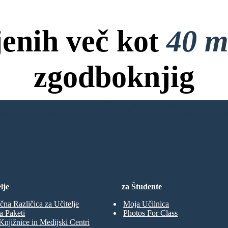
jenih več kot
40 m
zgodboknjig
ov, Brez Kreditne Kartice in B
NO KNJIGO
lje
za Študente
čna Različica za Učitelje
Moja Učilnica
a Paketi
Photos For Class
Knjižnice in Medijski Centri