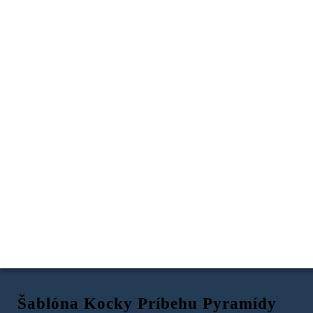
Šablóna Kocky Príbehu Pyramídy