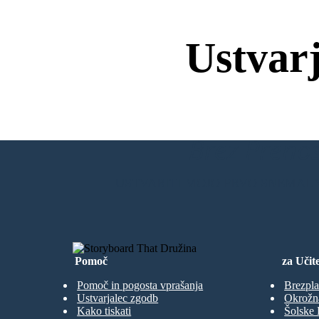
Ustvar
Brez Prenos
USTVARITI MOJO PRVO SNEMAL
Pomoč
za Učite
Pomoč in pogosta vprašanja
Brezpla
Ustvarjalec zgodb
Okrožn
Kako tiskati
Šolske 