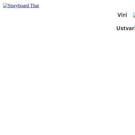
Viri
Ustvar
Oglejte si kot
diaprojekcijo