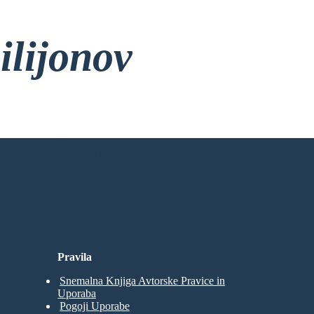
ilijonov
rez Prijave!
Pravila
Snemalna Knjiga Avtorske Pravice in
Uporaba
Pogoji Uporabe