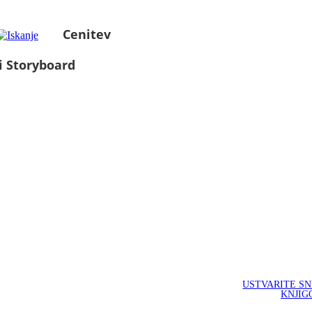
Cenitev
i Storyboard
USTVARITE S
KNJIG