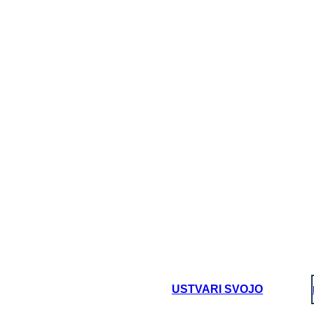
VP
oard That
USTVARI SVOJO