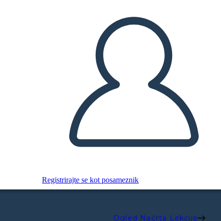
Registrirajte se kot posameznik
Ogled Načrta Lekcije