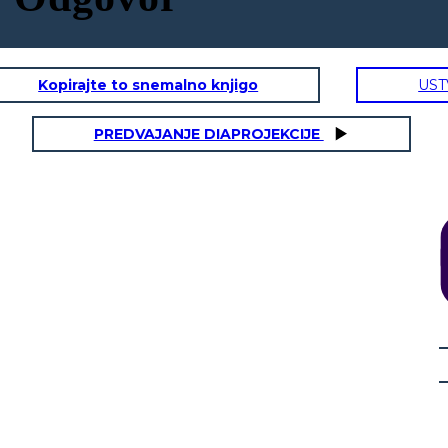
Kopirajte to snemalno knjigo
UST
PREDVAJANJE DIAPROJEKCIJE
 3