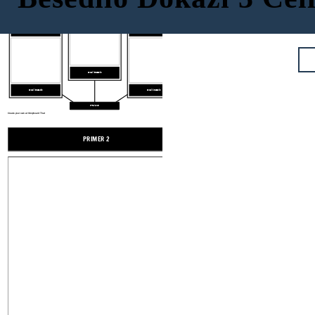
PRIMER 2
PRIMER 1
PRIMER 3
Dokazi iz Besedilo
Dokazi iz Besedilo
Dokazi iz Besedilo
VPRAŠANJE
Create your own at Storyboard That
PRIMER 2
PRIMER