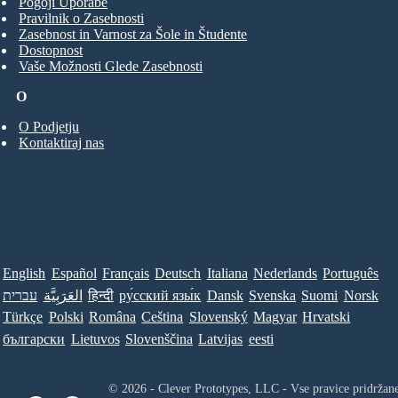
Pogoji Uporabe
Pravilnik o Zasebnosti
Zasebnost in Varnost za Šole in Študente
Dostopnost
Vaše Možnosti Glede Zasebnosti
O
O Podjetju
Kontaktiraj nas
English
Español
Français
Deutsch
Italiana
Nederlands
Português
עברית
العَرَبِيَّة
हिन्दी
ру́сский язы́к
Dansk
Svenska
Suomi
Norsk
Türkçe
Polski
Româna
Ceština
Slovenský
Magyar
Hrvatski
български
Lietuvos
Slovenščina
Latvijas
eesti
© 2026 - Clever Prototypes, LLC - Vse pravice pridržan