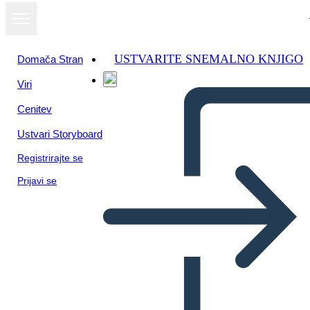
USTVARITE SNEMALNO KNJIGO
Domača Stran
Viri
Oglejte si kot
Cenitev
diaprojekcijo
Ustvari Storyboard
Registrirajte se
Prijavi se
Iskan Plakat 4