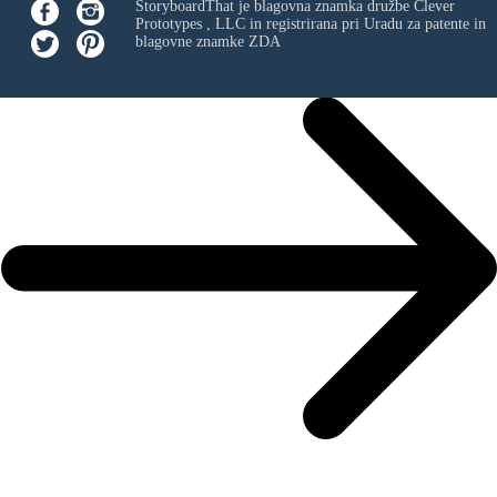
StoryboardThat je blagovna znamka družbe
Clever
Prototypes , LLC
in registrirana pri Uradu za patente in
blagovne znamke ZDA