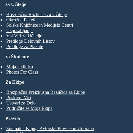
za Učitelje
Brezplačna Različica za Učitelje
Okrožna Paketi
Šolske Knjižnice in Medijski Centri
Usposabljanja
Vsi Viri za Učitelje
Predloge Delovnih Listov
Predloge za Plakate
za Študente
Moja Učilnica
Photos For Class
Za Ekipe
Brezplačna Preizkusna Različica za Ekipe
Poslovni Viri
Ustvari za Delo
Pridružite se Moja Ekipa
Pravila
Snemalna Knjiga Avtorske Pravice in Uporaba