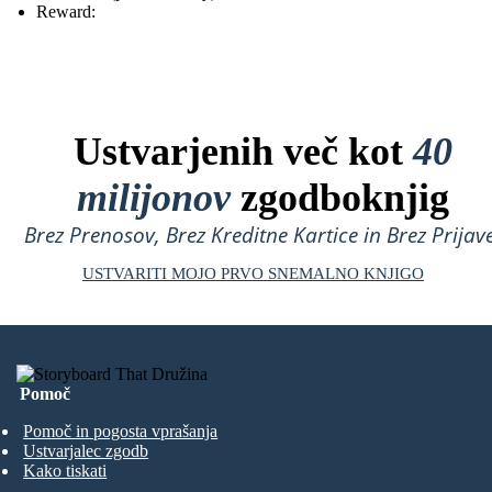
Reward:
Ustvarjenih več kot
40
milijonov
zgodboknjig
Brez Prenosov, Brez Kreditne Kartice in Brez Prijave
USTVARITI MOJO PRVO SNEMALNO KNJIGO
Pomoč
Pomoč in pogosta vprašanja
Ustvarjalec zgodb
Kako tiskati