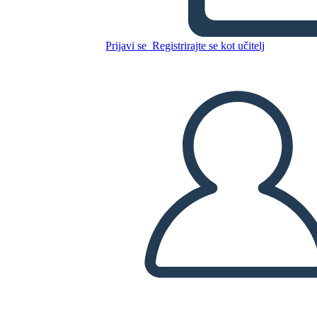
Prijavi se
Registrirajte se kot učitelj
Kopirajte to snemalno knjigo
USTVARITE SNEMALNO KNJIGO
PREDVAJANJE DIAPROJEKCIJE
PREBERI MI