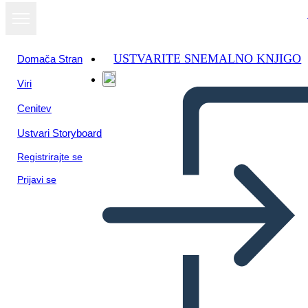
USTVARITE SNEMALNO KNJIGO
Domača Stran
Viri
Oglejte si kot
Cenitev
diaprojekcijo
Ustvari Storyboard
Registrirajte se
Prijavi se
Kontrolni Seznam –
Podrobnosti