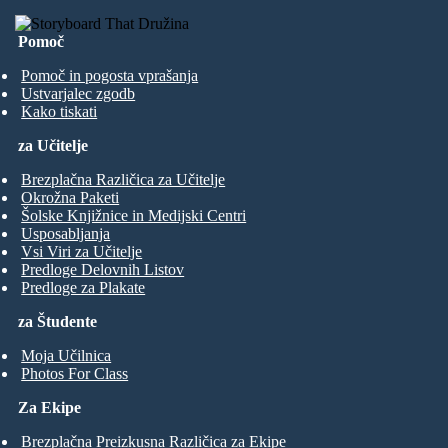
Pomoč
Pomoč in pogosta vprašanja
Ustvarjalec zgodb
Kako tiskati
za Učitelje
Brezplačna Različica za Učitelje
Okrožna Paketi
Šolske Knjižnice in Medijski Centri
Usposabljanja
Vsi Viri za Učitelje
Predloge Delovnih Listov
Predloge za Plakate
za Študente
Moja Učilnica
Photos For Class
Za Ekipe
Brezplačna Preizkusna Različica za Ekipe