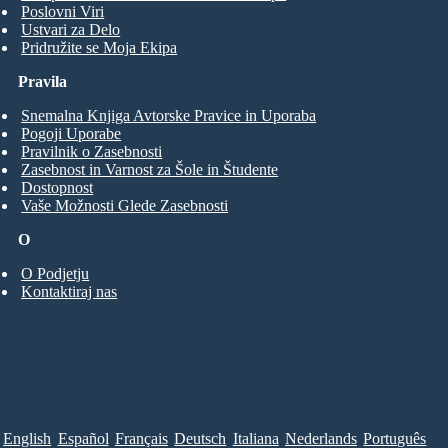
Poslovni Viri
Ustvari za Delo
Pridružite se Moja Ekipa
Pravila
Snemalna Knjiga Avtorske Pravice in Uporaba
Pogoji Uporabe
Pravilnik o Zasebnosti
Zasebnost in Varnost za Šole in Študente
Dostopnost
Vaše Možnosti Glede Zasebnosti
O
O Podjetju
Kontaktiraj nas
English
Español
Français
Deutsch
Italiana
Nederlands
Português