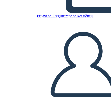
Prijavi se
Registrirajte se kot učitelj
Kopirajte to snemalno knjigo
USTVARITE SNEMALNO KNJIGO
PREDVAJANJE DIAPROJEKCIJE
PREBERI MI