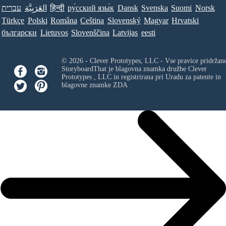
עברית
العَرَبِيَّة
हिन्दी
ру́сский язы́к
Dansk
Svenska
Suomi
Norsk
Türkçe
Polski
Româna
Ceština
Slovenský
Magyar
Hrvatski
български
Lietuvos
Slovenščina
Latvijas
eesti
© 2026 - Clever Prototypes, LLC - Vse pravice pridržan
StoryboardThat je blagovna znamka družbe
Clever
Prototypes , LLC
in registrirana pri Uradu za patente in
blagovne znamke ZDA