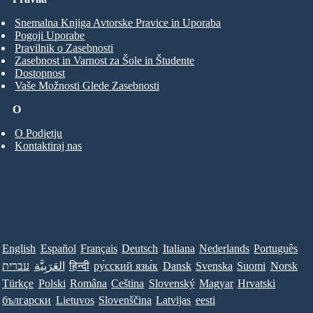
Snemalna Knjiga Avtorske Pravice in Uporaba
Pogoji Uporabe
Pravilnik o Zasebnosti
Zasebnost in Varnost za Šole in Študente
Dostopnost
Vaše Možnosti Glede Zasebnosti
O
O Podjetju
Kontaktiraj nas
English
Español
Français
Deutsch
Italiana
Nederlands
Português
עברית
العَرَبِيَّة
हिन्दी
ру́сский язы́к
Dansk
Svenska
Suomi
Norsk
Türkçe
Polski
Româna
Ceština
Slovenský
Magyar
Hrvatski
български
Lietuvos
Slovenščina
Latvijas
eesti