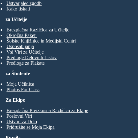
Ustvarjalec zgodb
Kako tiskati
za Učitelje
Brezplačna Različica za Učitelje
Okrožna Paketi
Šolske Knjižnice in Medijski Centri
Usposabljanja
Vsi Viri za Učitelje
Predloge Delovnih Listov
Predloge za Plakate
za Študente
Moja Učilnica
Photos For Class
Za Ekipe
Brezplačna Preizkusna Različica za Ekipe
Poslovni Viri
Ustvari za Delo
Pridružite se Moja Ekipa
Pravila