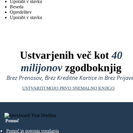
Uporabi v stavku
Beseda
Opredelitev
Uporabi v stavku
Ustvarjenih več kot
40
milijonov
zgodboknjig
Brez Prenosov, Brez Kreditne Kartice in Brez Prijave
USTVARITI MOJO PRVO SNEMALNO KNJIGO
Pomoč
Pomoč in pogosta vprašanja