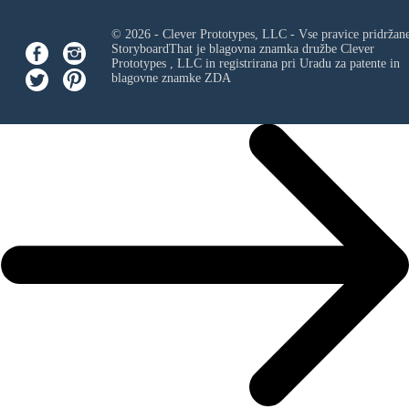
© 2026 - Clever Prototypes, LLC - Vse pravice pridržan
StoryboardThat je blagovna znamka družbe
Clever
Prototypes , LLC
in registrirana pri Uradu za patente in
blagovne znamke ZDA