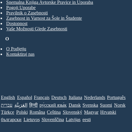
Snemalna Knjiga Avtorske Pravice in Uporaba
Pogoji Uporabe
Pravilnik o Zasebnosti
Zasebnost in Varnost za Šole in Študente
Dostopnost
Vaše Možnosti Glede Zasebnosti
O
O Podjetju
Kontaktiraj nas
English
Español
Français
Deutsch
Italiana
Nederlands
Português
עברית
العَرَبِيَّة
हिन्दी
ру́сский язы́к
Dansk
Svenska
Suomi
Norsk
Türkçe
Polski
Româna
Ceština
Slovenský
Magyar
Hrvatski
български
Lietuvos
Slovenščina
Latvijas
eesti