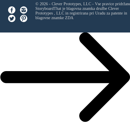
© 2026 - Clever Prototypes, LLC - Vse pravice pridržan
StoryboardThat je blagovna znamka družbe
Clever
Prototypes , LLC
in registrirana pri Uradu za patente in
blagovne znamke ZDA