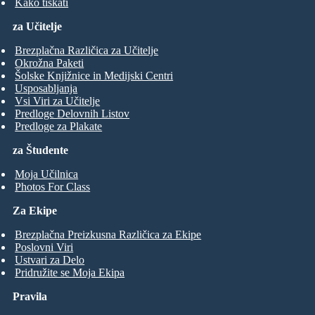
Kako tiskati
za Učitelje
Brezplačna Različica za Učitelje
Okrožna Paketi
Šolske Knjižnice in Medijski Centri
Usposabljanja
Vsi Viri za Učitelje
Predloge Delovnih Listov
Predloge za Plakate
za Študente
Moja Učilnica
Photos For Class
Za Ekipe
Brezplačna Preizkusna Različica za Ekipe
Poslovni Viri
Ustvari za Delo
Pridružite se Moja Ekipa
Pravila