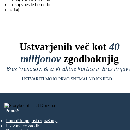
Tukaj vnesite besedilo
zakaj
Ustvarjenih več kot
40
milijonov
zgodboknjig
Brez Prenosov, Brez Kreditne Kartice in Brez Prijave
USTVARITI MOJO PRVO SNEMALNO KNJIGO
Pomoč
Pomoč in pogosta vprašanja
Ustvarjalec zgodb