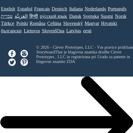
English
Español
Français
Deutsch
Italiana
Nederlands
Português
עברית
العَرَبِيَّة
हिन्दी
ру́сский язы́к
Dansk
Svenska
Suomi
Norsk
Türkçe
Polski
Româna
Ceština
Slovenský
Magyar
Hrvatski
български
Lietuvos
Slovenščina
Latvijas
eesti
© 2026 - Clever Prototypes, LLC - Vse pravice pridržan
StoryboardThat je blagovna znamka družbe
Clever
Prototypes , LLC
in registrirana pri Uradu za patente in
blagovne znamke ZDA