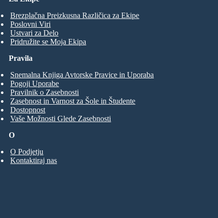
Brezplačna Preizkusna Različica za Ekipe
Poslovni Viri
Ustvari za Delo
Pridružite se Moja Ekipa
Pravila
Snemalna Knjiga Avtorske Pravice in Uporaba
Pogoji Uporabe
Pravilnik o Zasebnosti
Zasebnost in Varnost za Šole in Študente
Dostopnost
Vaše Možnosti Glede Zasebnosti
O
O Podjetju
Kontaktiraj nas