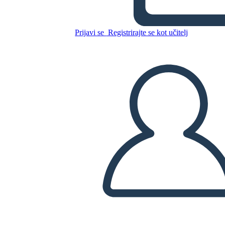
Prijavi se
Registrirajte se kot učitelj
Kopirajte to snemalno knjigo
USTVARITE SNEMALNO KNJIGO
PREDVAJANJE DIAPROJEKCIJE
PREBERI MI