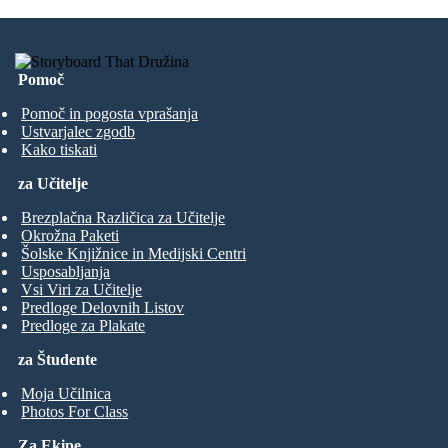
Pomoč
Pomoč in pogosta vprašanja
Ustvarjalec zgodb
Kako tiskati
za Učitelje
Brezplačna Različica za Učitelje
Okrožna Paketi
Šolske Knjižnice in Medijski Centri
Usposabljanja
Vsi Viri za Učitelje
Predloge Delovnih Listov
Predloge za Plakate
za Študente
Moja Učilnica
Photos For Class
Za Ekipe