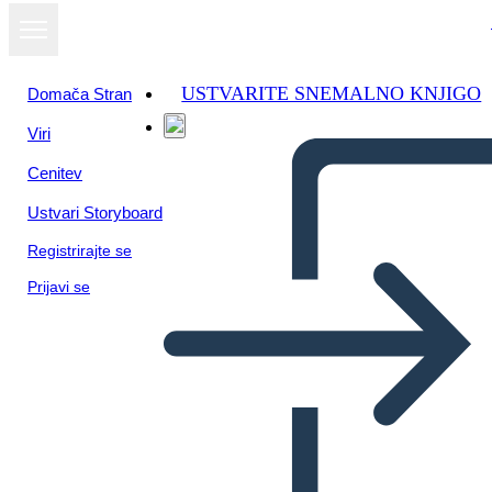
USTVARITE SNEMALNO KNJIGO
Domača Stran
Viri
Oglejte si kot
Cenitev
diaprojekcijo
Ustvari Storyboard
Registrirajte se
Prijavi se
Opombe v Treh Stolpcih Brez
Vrstic