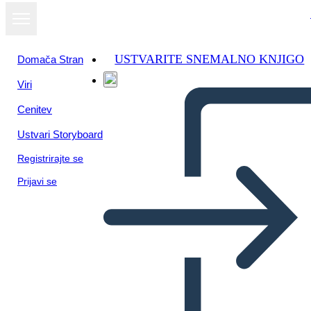
USTVARITE SNEMALNO KNJIGO
Domača Stran
Viri
Oglejte si kot
Cenitev
diaprojekcijo
Ustvari Storyboard
Registrirajte se
Prijavi se
Postavitev Grafične Novele 8