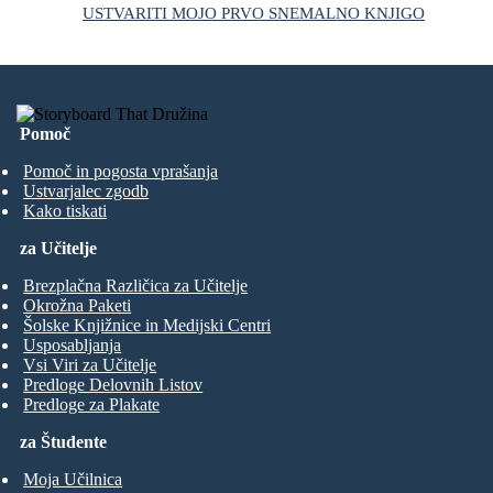
USTVARITI MOJO PRVO SNEMALNO KNJIGO
Pomoč
Pomoč in pogosta vprašanja
Ustvarjalec zgodb
Kako tiskati
za Učitelje
Brezplačna Različica za Učitelje
Okrožna Paketi
Šolske Knjižnice in Medijski Centri
Usposabljanja
Vsi Viri za Učitelje
Predloge Delovnih Listov
Predloge za Plakate
za Študente
Moja Učilnica