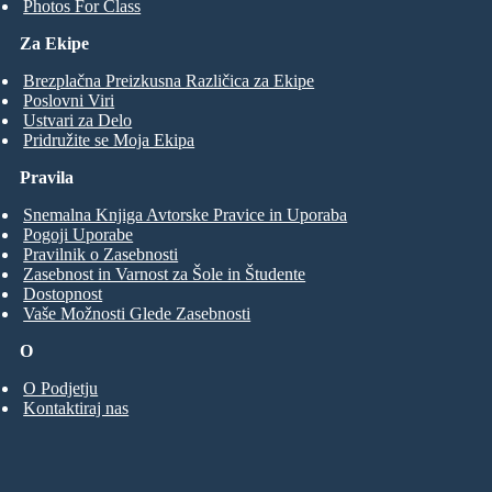
Photos For Class
Za Ekipe
Brezplačna Preizkusna Različica za Ekipe
Poslovni Viri
Ustvari za Delo
Pridružite se Moja Ekipa
Pravila
Snemalna Knjiga Avtorske Pravice in Uporaba
Pogoji Uporabe
Pravilnik o Zasebnosti
Zasebnost in Varnost za Šole in Študente
Dostopnost
Vaše Možnosti Glede Zasebnosti
O
O Podjetju
Kontaktiraj nas