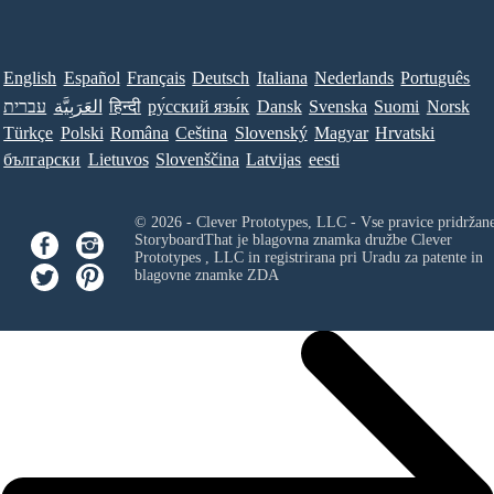
English
Español
Français
Deutsch
Italiana
Nederlands
Português
עברית
العَرَبِيَّة
हिन्दी
ру́сский язы́к
Dansk
Svenska
Suomi
Norsk
Türkçe
Polski
Româna
Ceština
Slovenský
Magyar
Hrvatski
български
Lietuvos
Slovenščina
Latvijas
eesti
© 2026 - Clever Prototypes, LLC - Vse pravice pridržan
StoryboardThat je blagovna znamka družbe
Clever
Prototypes , LLC
in registrirana pri Uradu za patente in
blagovne znamke ZDA