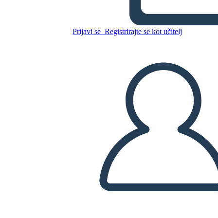
Kopirajte to snemalno knjigo
Prijavi se
Registrirajte se kot učitelj
USTVARITE SNEMALNO KNJIGO
PREDVAJANJE DIAPROJEKCIJE
PREBERI MI