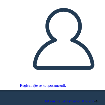
Registrirajte se kot posameznik
Ustvarite Snemalno Knjigo