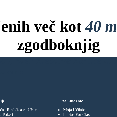
jenih več kot
40 m
zgodboknjig
ov, Brez Kreditne Kartice in B
NO KNJIGO
lje
za Študente
čna Različica za Učitelje
Moja Učilnica
a Paketi
Photos For Class