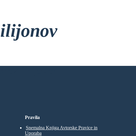
ilijonov
rez Prijave!
Pravila
Snemalna Knjiga Avtorske Pravice in
Uporaba