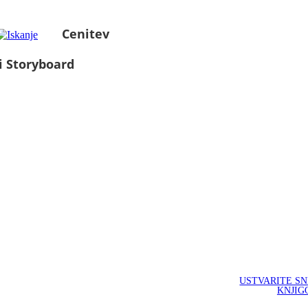
Cenitev
i Storyboard
USTVARITE S
KNJIG