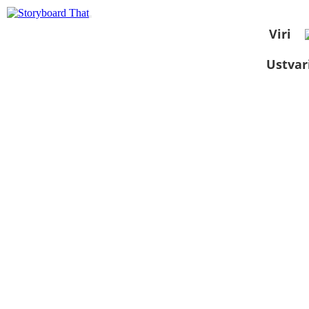
Viri
Ustvar
Oglejte si kot
diaprojekcijo