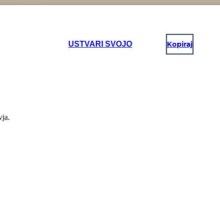
USTVARI SVOJO
Kopiraj
vja.