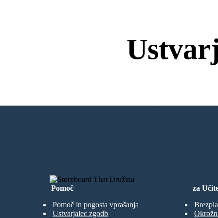
Ustvar
Brez Prenos
USTVARITI MOJO PRVO SNEMAL
Pomoč
za Učite
Pomoč in pogosta vprašanja
Brezpla
Ustvarjalec zgodb
Okrožn