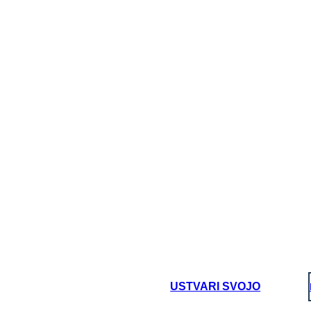
FREKVENCA
A
seball
USTVARI SVOJO