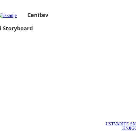
Cenitev
i Storyboard
USTVARITE S
KNJIG