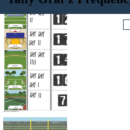
NAJLJUBŠI ŠPORT ZA IGRANJE
GLASOV
FREKVENCA
Nogomet
Košarka
Baseball
Nogomet
NAJLJUBŠI ŠPORT ZA IGRANJE
GLASOV
Tenis
Create your own at Storyboard That