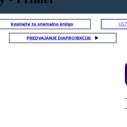
Kopirajte to snemalno knjigo
UST
PREDVAJANJE DIAPROJEKCIJE
FREKVENCA