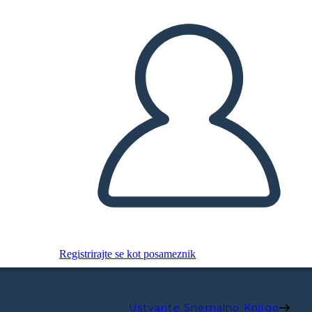
Registrirajte se kot posameznik
Ustvarite Snemalno Knjigo