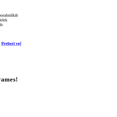
porabniških
delek
ih
Preberi več
frames!