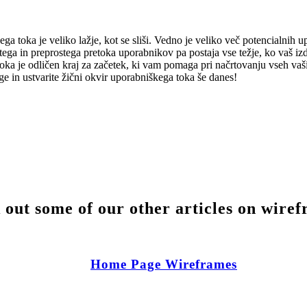
a toka je veliko lažje, kot se sliši. Vedno je veliko več potencialnih u
itega in preprostega pretoka uporabnikov pa postaja vse težje, ko vaš iz
oka je odličen kraj za začetek, ki vam pomaga pri načrtovanju vseh vaš
ge in ustvarite žični okvir uporabniškega toka še danes!
out some of our other articles on wire
Home Page Wireframes