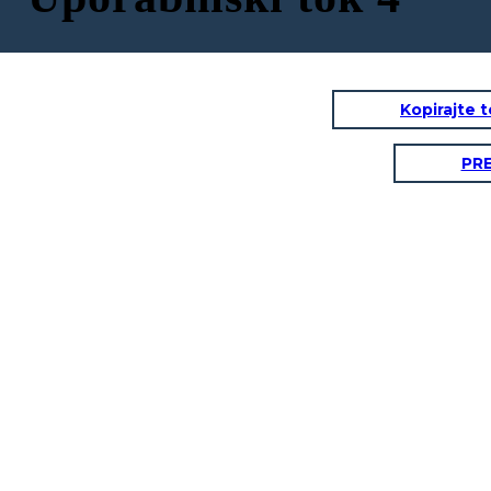
Kopirajte 
PR