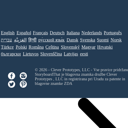
English
Español
Français
Deutsch
Italiana
Nederlands
Português
עברית
العَرَبِيَّة
हिन्दी
ру́сский язы́к
Dansk
Svenska
Suomi
Norsk
Türkçe
Polski
Româna
Ceština
Slovenský
Magyar
Hrvatski
български
Lietuvos
Slovenščina
Latvijas
eesti
© 2026 - Clever Prototypes, LLC - Vse pravice pridržan
StoryboardThat je blagovna znamka družbe
Clever
Prototypes , LLC
in registrirana pri Uradu za patente in
blagovne znamke ZDA