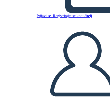
Kopirajte to snemalno knjigo
Prijavi se
Registrirajte se kot učitelj
USTVARITE SNEMALNO KNJIGO
PREDVAJANJE DIAPROJEKCIJE
PREBERI MI