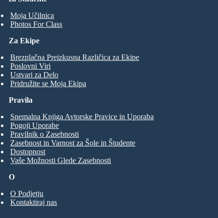
Moja Učilnica
Photos For Class
Za Ekipe
Brezplačna Preizkusna Različica za Ekipe
Poslovni Viri
Ustvari za Delo
Pridružite se Moja Ekipa
Pravila
Snemalna Knjiga Avtorske Pravice in Uporaba
Pogoji Uporabe
Pravilnik o Zasebnosti
Zasebnost in Varnost za Šole in Študente
Dostopnost
Vaše Možnosti Glede Zasebnosti
O
O Podjetju
Kontaktiraj nas