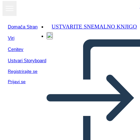
USTVARITE SNEMALNO KNJIGO
Domača Stran
Viri
Oglejte si kot
Cenitev
diaprojekcijo
Ustvari Storyboard
Registrirajte se
Prijavi se
Urnik Pouka