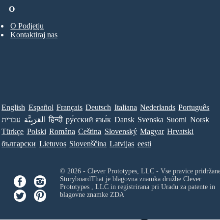
O
O Podjetju
Kontaktiraj nas
English
Español
Français
Deutsch
Italiana
Nederlands
Português
עברית
العَرَبِيَّة
हिन्दी
ру́сский язы́к
Dansk
Svenska
Suomi
Norsk
Türkçe
Polski
Româna
Ceština
Slovenský
Magyar
Hrvatski
български
Lietuvos
Slovenščina
Latvijas
eesti
© 2026 - Clever Prototypes, LLC - Vse pravice pridržan
StoryboardThat je blagovna znamka družbe
Clever
Prototypes , LLC
in registrirana pri Uradu za patente in
blagovne znamke ZDA