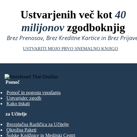
Ustvarjenih več kot
40
milijonov
zgodboknjig
Brez Prenosov, Brez Kreditne Kartice in Brez Prijave
USTVARITI MOJO PRVO SNEMALNO KNJIGO
Pomoč
Pomoč in pogosta vprašanja
Ustvarjalec zgodb
Kako tiskati
za Učitelje
Brezplačna Različica za Učitelje
Okrožna Paketi
Šolske Knjižnice in Medijski Centri