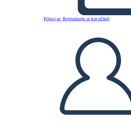
Kopirajte to snemalno knjigo
USTVARITE SNEMALNO KNJIGO
Prijavi se
Registrirajte se kot učitelj
PREDVAJANJE DIAPROJEKCIJE
PREBERI MI