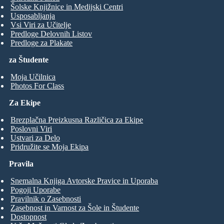
Šolske Knjižnice in Medijski Centri
Usposabljanja
Vsi Viri za Učitelje
Predloge Delovnih Listov
Predloge za Plakate
za Študente
Moja Učilnica
Photos For Class
Za Ekipe
Brezplačna Preizkusna Različica za Ekipe
Poslovni Viri
Ustvari za Delo
Pridružite se Moja Ekipa
Pravila
Snemalna Knjiga Avtorske Pravice in Uporaba
Pogoji Uporabe
Pravilnik o Zasebnosti
Zasebnost in Varnost za Šole in Študente
Dostopnost