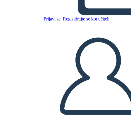
Kopirajte to snemalno knjigo
USTVARITE SNEMALNO KNJIGO
Prijavi se
Registrirajte se kot učitelj
PREDVAJANJE DIAPROJEKCIJE
PREBERI MI