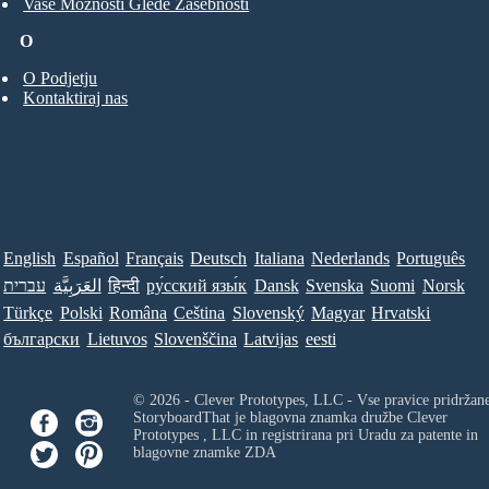
Vaše Možnosti Glede Zasebnosti
O
O Podjetju
Kontaktiraj nas
English
Español
Français
Deutsch
Italiana
Nederlands
Português
עברית
العَرَبِيَّة
हिन्दी
ру́сский язы́к
Dansk
Svenska
Suomi
Norsk
Türkçe
Polski
Româna
Ceština
Slovenský
Magyar
Hrvatski
български
Lietuvos
Slovenščina
Latvijas
eesti
© 2026 - Clever Prototypes, LLC - Vse pravice pridržan
StoryboardThat je blagovna znamka družbe
Clever
Prototypes , LLC
in registrirana pri Uradu za patente in
blagovne znamke ZDA