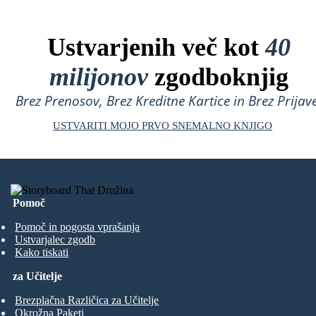
Ustvarjenih več kot
40
milijonov
zgodboknjig
Brez Prenosov, Brez Kreditne Kartice in Brez Prijave
USTVARITI MOJO PRVO SNEMALNO KNJIGO
Pomoč
Pomoč in pogosta vprašanja
Ustvarjalec zgodb
Kako tiskati
za Učitelje
Brezplačna Različica za Učitelje
Okrožna Paketi