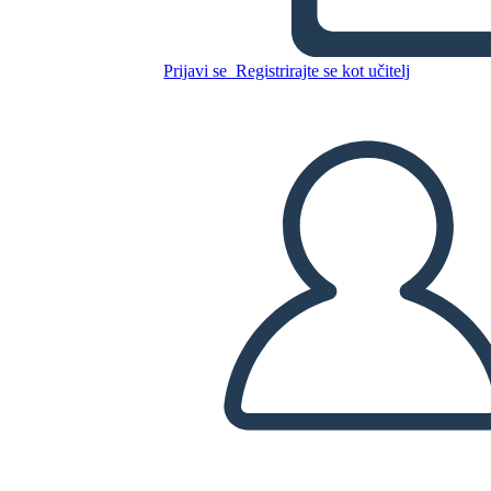
Kopirajte to snemalno knjigo
USTVARITE SNEMALNO KNJIGO
Prijavi se
Registrirajte se kot učitelj
PREDVAJANJE DIAPROJEKCIJE
PREBERI MI