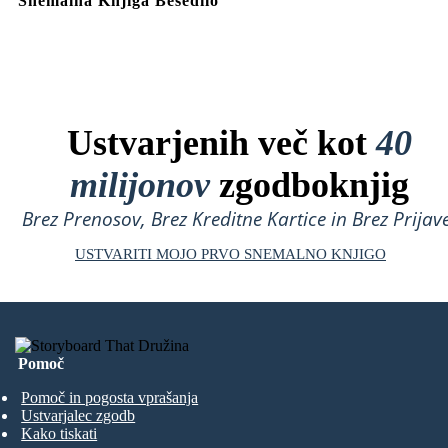
Snemalna Knjiga Besedilo
Ustvarjenih več kot
40
milijonov
zgodboknjig
Brez Prenosov, Brez Kreditne Kartice in Brez Prijave
USTVARITI MOJO PRVO SNEMALNO KNJIGO
Pomoč
Pomoč in pogosta vprašanja
Ustvarjalec zgodb
Kako tiskati