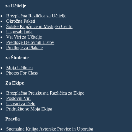
za Učitelje
Brezplačna Različica za Učitelje
Okrožna Paketi
Šolske Knjižnice in Medijski Centri
Usposabljanja
Vsi Viri za Učitelje
Predloge Delovnih Listov
Predloge za Plakate
za Študente
Moja Učilnica
Photos For Class
Za Ekipe
Brezplačna Preizkusna Različica za Ekipe
Poslovni Viri
Ustvari za Delo
Pridružite se Moja Ekipa
Pravila
Snemalna Knjiga Avtorske Pravice in Uporaba