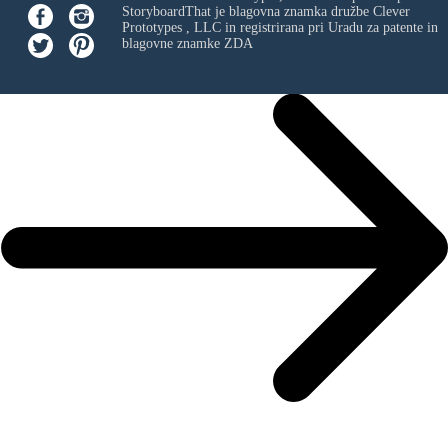
StoryboardThat je blagovna znamka družbe
Clever
Prototypes , LLC
in registrirana pri Uradu za patente in
blagovne znamke ZDA