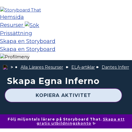
Hemsida
Resurser
Prissättning
Skapa en Storyboard
Skapa en Storyboard
Alla Lärares Resurser
ELA-artiklar
Dantes Infern
Skapa Egna Inferno
KOPIERA AKTIVITET
Följ miljontals lärare på Storyboard That.
Skapa ett
gratis utbildningskonto
✨