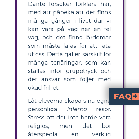
Dante försöker förklara här,
med att påpeka att det finns
många gånger i livet där vi
kan vara på väg ner en fel
väg, och det finns lärdomar
som måste läras för att räta
ut oss. Detta gäller särskilt för
många tonåringar, som kan
ställas inför grupptryck och
det ansvar som följer med
ökad frihet.
FAQ
Låt eleverna skapa sina egna
Vad är en personlig Inferno-aktivitet för elever?
ber eleverna att skapa sin egen resa inspirerad av Dantes Inferno, med fokus på verkliga utmaningar och lärdomar snarare än religiösa teman. Eleverna väljer en guide och illust
Hur kan jag hjälpa ele
Uppmuntra eleverna att identifiera situationer där d
Vilka steg bör eleve
Eleverna bör: 1) Skriva en introduktion som sammanfattar
Varför är det viktigt för
hjälper elever att reflektera över vem som påverkar dem och varför. Det uppmuntrar dem 
Vad är några exempel på verkliga situationer som eleve
Exempel inkluderar att stå emot grupptryck, fatta säkra körbeslut, hantera akademisk ärlighet eller
personliga
Inferno
resor.
Stress att det inte borde vara
religiös, men det bör
återspegla en verklig