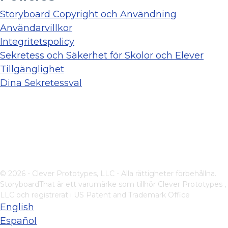
Storyboard Copyright och Användning
Användarvillkor
Integritetspolicy
Sekretess och Säkerhet för Skolor och Elever
Tillgänglighet
Dina Sekretessval
© 2026 - Clever Prototypes, LLC - Alla rättigheter förbehållna.
StoryboardThat är ett varumärke som tillhör
Clever Prototypes ,
LLC
och registrerat i US Patent and Trademark Office
English
Español