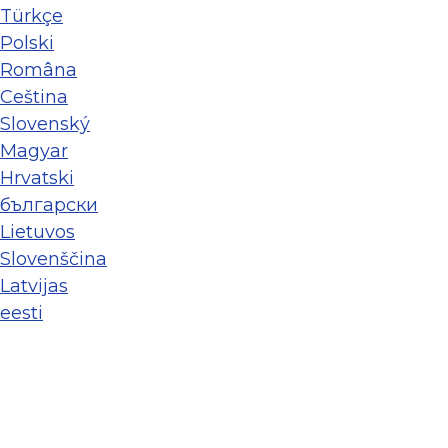
Türkçe
Polski
Româna
Ceština
Slovenský
Magyar
Hrvatski
български
Lietuvos
Slovenščina
Latvijas
eesti