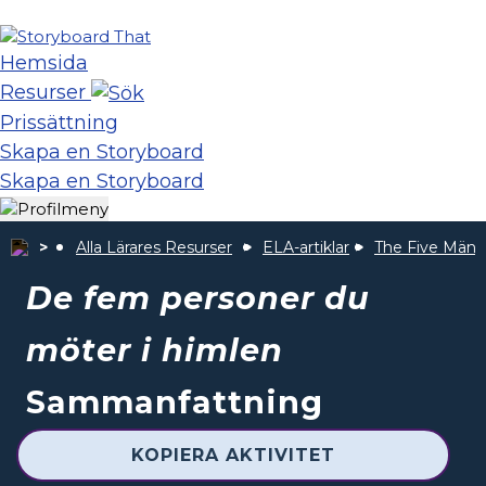
Hemsida
Resurser
Prissättning
Skapa en Storyboard
Skapa en Storyboard
Alla Lärares Resurser
ELA-artiklar
The Five Männ
De fem personer du
möter i himlen
Sammanfattning
KOPIERA AKTIVITET