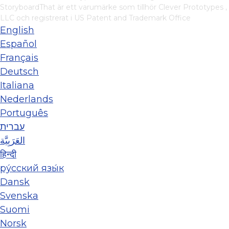
StoryboardThat är ett varumärke som tillhör
Clever Prototypes ,
LLC
och registrerat i US Patent and Trademark Office
English
Español
Français
Deutsch
Italiana
Nederlands
Português
עברית
العَرَبِيَّة
हिन्दी
ру́сский язы́к
Dansk
Svenska
Suomi
Norsk