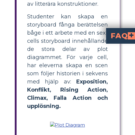
av litterära konstruktioner.
Studenter kan skapa en
storyboard fånga berättelsen
båge i ett arbete med en sex-
FAQ
cells storyboard innehållande
Vad är ett plotdiagram för 
De fem personer du möter i himlen
visualiserar historiens nyckelhändelser med sex delar:
Exposition, Konf
. Det hjälper elever 
De fem personer du 
med en storyboard-aktivit
De fem personer du möter i himlen
som visar historiens huvudplot. Varje cell ska vis
Vad är de viktigaste lektionerna Eddie lär sig i
alla liv är s
och att han
Varför är plotdiagrammet viktigt för att förstå
Plotdiagrammet hjälper elever att bryta ner romanens struktur och förstå den, vilket gör det enklare att följa Eddies förvandling och händelsernas or
Vilka är några enkla lektionsidéer för a
De fem personer du möter i himlen
storyboard-plot
, gruppdiskussioner om Eddies lektioner, karaktärsanalysaktivitet
de stora delar av plot
diagrammet. För varje cell,
har eleverna skapa en scen
som följer historien i sekvens
med hjälp av:
Exposition,
Konflikt, Rising Action,
Climax, Falla Action och
upplösning.