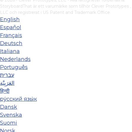
StoryboardThat är ett varumärke som tillhör
Clever Prototypes ,
LLC
och registrerat i US Patent and Trademark Office
English
Español
Français
Deutsch
Italiana
Nederlands
Português
עברית
العَرَبِيَّة
हिन्दी
ру́сский язы́к
Dansk
Svenska
Suomi
Norsk