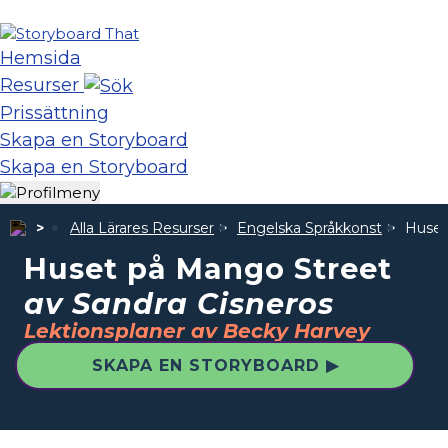
Hemsida
Resurser
Prissättning
Skapa en Storyboard
Skapa en Storyboard
Alla Lärares Resurser
Engelska Språkkonst
Huset
Huset på Mango Street
av Sandra Cisneros
Lektionsplaner av Becky Harvey
SKAPA EN STORYBOARD ▶