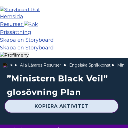
Hemsida
Resurser
Prissättning
Skapa en Storyboard
Skapa en Storyboard
Alla Lärares Resurser
Engelska Språkkonst
Minis
”Ministern Black Veil”
glosövning Plan
KOPIERA AKTIVITET