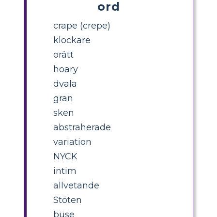
ord
crape (crepe)
klockare
orätt
hoary
dvala
gran
sken
abstraherade
variation
NYCK
intim
allvetande
Stöten
buse