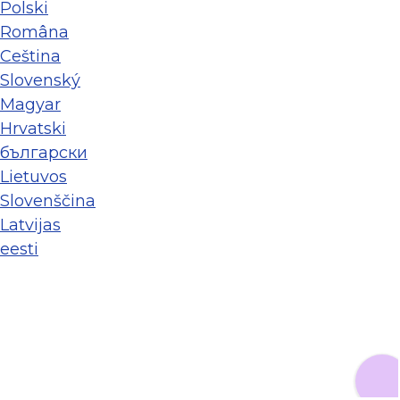
Polski
Româna
Ceština
Slovenský
Magyar
Hrvatski
български
Lietuvos
Slovenščina
Latvijas
eesti