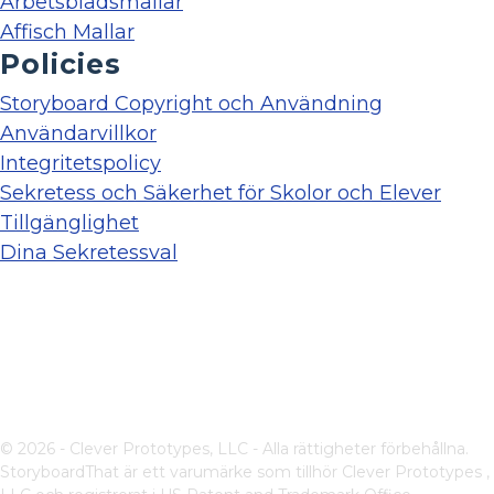
Arbetsbladsmallar
Affisch Mallar
Policies
Storyboard Copyright och Användning
Användarvillkor
Integritetspolicy
Sekretess och Säkerhet för Skolor och Elever
Tillgänglighet
Dina Sekretessval
© 2026 - Clever Prototypes, LLC - Alla rättigheter förbehållna.
StoryboardThat är ett varumärke som tillhör
Clever Prototypes ,