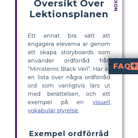
Översikt Över
Lektionsplanen
Ett annat bra sätt att
engagera eleverna är genom
att skapa storyboards som
använder ordförråd från
FAQ
”Ministerns Black Veil”. Här är
en lista över några ordförråd
Vilka är effektiva
är en mycket effektiv metod för att undervisa nyckeltermer från "Ministerens svarta slöja.
Hur kan jag hjälpa elev
, använda orden i sammanhang och skapa vi
Vad är en visuell ordkunskaps
är en grafisk organiserare där elever visar viktiga termer, deras definitioner, exempelmeningar och bilder som illustrerar betydelsen. För litter
Kan visuella ordkunskapsbrädor användas för
fungerar bra för både
-aktiviteter, vilket ger flexib
Vilka årskurser p
, men kan anpassas för andra årskurser f
ord som vanligtvis lärs ut
med berättelsen, och ett
exempel på en
visuell
vokabulär styrelse.
Exempel ordförråd