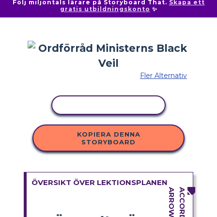
Följ miljontals lärare på Storyboard That.
Skapa ett
gratis utbildningskonto
✨
Fler Alternativ
KOPIERA AKTIVITET
KOPIERA DENNA
STORYBOARD
ÖVERSIKT ÖVER LEKTIONSPLANEN