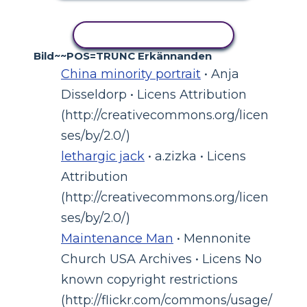
KOPIERA AKTIVITET
Bild~~POS=TRUNC Erkännanden
China minority portrait
• Anja
Disseldorp • Licens Attribution
(http://creativecommons.org/licen
ses/by/2.0/)
lethargic jack
• a.zizka • Licens
Attribution
(http://creativecommons.org/licen
ses/by/2.0/)
Maintenance Man
• Mennonite
Church USA Archives • Licens No
known copyright restrictions
(http://flickr.com/commons/usage/