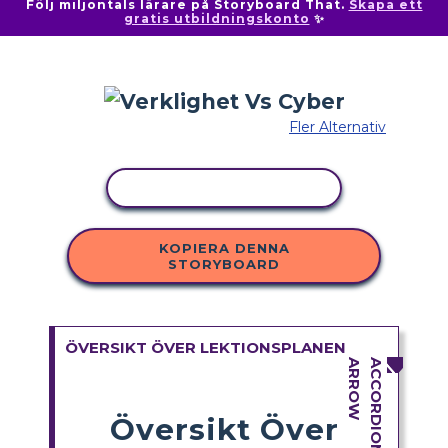
Följ miljontals lärare på Storyboard That.
Skapa ett
gratis utbildningskonto
✨
Fler Alternativ
KOPIERA AKTIVITET
KOPIERA DENNA
STORYBOARD
ÖVERSIKT ÖVER LEKTIONSPLANEN
Översikt Över