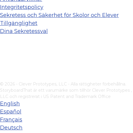
Integritetspolicy
Sekretess och Säkerhet för Skolor och Elever
Tillgänglighet
Dina Sekretessval
© 2026 - Clever Prototypes, LLC - Alla rättigheter förbehållna.
StoryboardThat är ett varumärke som tillhör
Clever Prototypes ,
LLC
och registrerat i US Patent and Trademark Office
English
Español
Français
Deutsch