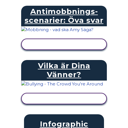
Antimobbnings-
scenarier: Öva svar
VISA AKTIVITET
Vilka är Dina
Vänner?
VISA AKTIVITET
Infographic