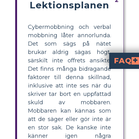
Lektionsplanen
Cybermobbning och verbal
mobbning låter annorlunda.
Det som sägs på nätet
brukar aldrig sägas högt,
FAQ
särskilt inte offrets ansikte.
Det finns många bidragande
Vad är den stör
sker online eller v
sker ansikte mot ansikte. Bristen på fysisk närvaro och visuella ledtrådar i cybermobbning kan göra att det känns mindre personligt, men det är lika skadligt.
Varför säger folk hårdare saker onl
eftersom de inte ser offrets reakti
Hur kan jag lära eleverna skillnaden mellan cybermobbning och ansi
där elever jämför online- och ansikte-mot-
Vad är några bra 
"Skulle du säga detta ti
att köa versu
. Dessa frågor hjälper elever att utfors
Vad är en enkel lektio
, och förklara varför kommentarer online kan
faktorer till denna skillnad,
inklusive att inte ses när du
skriver tar bort en uppfattad
skuld av mobbaren.
Mobbaren kan kännas som
att de säger eller gör inte är
en stor sak. De kanske inte
känner igen några