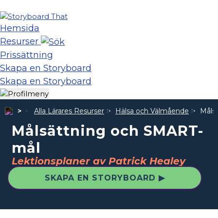
Hemsida
Resurser
Prissättning
Skapa en Storyboard
Skapa en Storyboard
Alla Lärares Resurser
Hälsa och Välmående
Måls
Målsättning och SMART-
mål
Lektionsplaner av Patrick Healey
SKAPA EN STORYBOARD ▶