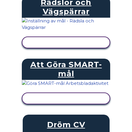
Rädslor och
Vägspärrar
VISA AKTIVITET
Att Göra SMART-
mål
VISA AKTIVITET
Dröm CV