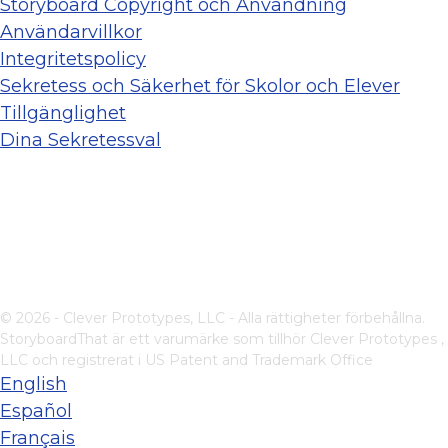
Storyboard Copyright och Användning
Användarvillkor
Integritetspolicy
Sekretess och Säkerhet för Skolor och Elever
Tillgänglighet
Dina Sekretessval
© 2026 - Clever Prototypes, LLC - Alla rättigheter förbehållna.
StoryboardThat är ett varumärke som tillhör
Clever Prototypes ,
LLC
och registrerat i US Patent and Trademark Office
English
Español
Français