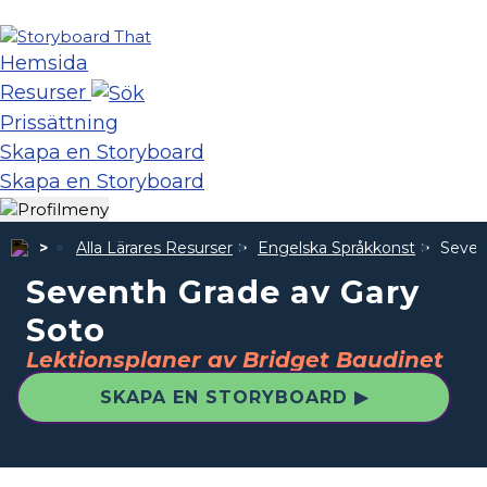
Hemsida
Resurser
Prissättning
Skapa en Storyboard
Skapa en Storyboard
Alla Lärares Resurser
Engelska Språkkonst
Seven
Seventh Grade av Gary
Soto
Lektionsplaner av Bridget Baudinet
SKAPA EN STORYBOARD ▶