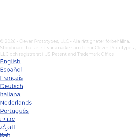
© 2026 - Clever Prototypes, LLC - Alla rättigheter förbehållna.
StoryboardThat är ett varumärke som tillhör
Clever Prototypes ,
LLC
och registrerat i US Patent and Trademark Office
English
Español
Français
Deutsch
Italiana
Nederlands
Português
עברית
العَرَبِيَّة
हिन्दी