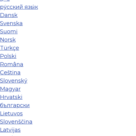
ру́сский язы́к
Dansk
Svenska
Suomi
Norsk
Türkçe
Polski
Româna
Ceština
Slovenský
Magyar
Hrvatski
български
Lietuvos
Slovenščina
Latvijas