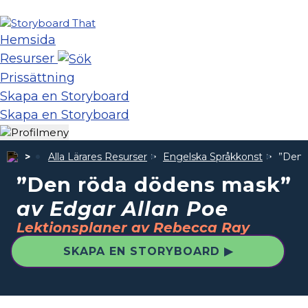
Hemsida
Resurser
Prissättning
Skapa en Storyboard
Skapa en Storyboard
Alla Lärares Resurser
Engelska Språkkonst
”Den 
”Den röda dödens mask”
av Edgar Allan Poe
Lektionsplaner av Rebecca Ray
SKAPA EN STORYBOARD ▶