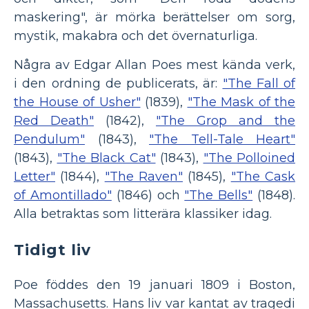
maskering", är mörka berättelser om sorg,
mystik, makabra och det övernaturliga.
Några av Edgar Allan Poes mest kända verk,
i den ordning de publicerats, är:
"The Fall of
the House of Usher"
(1839),
"The Mask of the
Red Death"
(1842),
"The Grop and the
Pendulum"
(1843),
"The Tell-Tale Heart"
(1843),
"The Black Cat"
(1843),
"The Polloined
Letter"
(1844),
"The Raven"
(1845),
"The Cask
of Amontillado"
(1846) och
"The Bells"
(1848).
Alla betraktas som litterära klassiker idag.
Tidigt liv
Poe föddes den 19 januari 1809 i Boston,
Massachusetts. Hans liv var kantat av tragedi