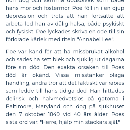
hon dog och samma dödsorsak som både
hans mor och fostermor. Poe föll in i en djup
depression och trots att han fortsatte att
arbeta led han av dålig hälsa, både psykiskt
och fysiskt. Poe lyckades skriva en ode till sin
förlorade kärlek med titeln "Annabel Lee".
Poe var känd för att ha missbrukat alkohol
och sades ha sett blek och sjuklig ut dagarna
före sin död. Den exakta orsaken till Poes
död är okänd. Vissa misstänker olaga
handling, andra tror att det faktiskt var rabies
som ledde till hans tidiga död. Han hittades
delirisk och halvmedvetslös på gatorna i
Baltimore, Maryland och dog på sjukhuset
den 7 oktober 1849 vid 40 års ålder. Poes
sista ord var: "Herre, hjälp min stackars själ."