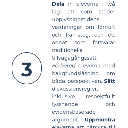
Dela
in eleverna i två
lag: ett som stöder
upplysningstidens
värderingar om förnuft
och framsteg, och ett
annat som försvarar
traditionella
tillvägagångssätt.
3
Förbered
eleverna med
bakgrundsläsning om
båda perspektiven.
Sätt
diskussionsregler,
inklusive respektfullt
lyssnande och
evidensbaserade
argument.
Uppmuntra
eleverna att hänvisa till