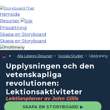
Hemsida
Resurser
Prissättning
Skapa en Storyboard
Skapa en Storyboard
Alla Lärares Resurser
Sociala Studier
Upplysninge
Upplysningen och den
vetenskapliga
revolutionen:
Lektionsaktiviteter
Lektionplaner av John Gillis
SKAPA EN STORYBOARD ▶