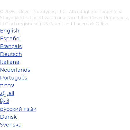
© 2026 - Clever Prototypes, LLC - Alla rättigheter förbehållna.
StoryboardThat är ett varumärke som tillhör
Clever Prototypes ,
LLC
och registrerat i US Patent and Trademark Office
English
Español
Français
Deutsch
Italiana
Nederlands
Português
עברית
العَرَبِيَّة
हिन्दी
ру́сский язы́к
Dansk
Svenska