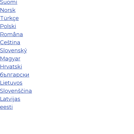
Suomi
Norsk
Türkçe
Polski
Româna
Ceština
Slovenský
Magyar
Hrvatski
български
Lietuvos
Slovenščina
Latvijas
eesti