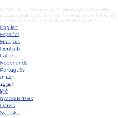
© 2026 - Clever Prototypes, LLC - Alla rättigheter förbehållna.
StoryboardThat är ett varumärke som tillhör
Clever Prototypes ,
LLC
och registrerat i US Patent and Trademark Office
English
Español
Français
Deutsch
Italiana
Nederlands
Português
עברית
العَرَبِيَّة
हिन्दी
ру́сский язы́к
Dansk
Svenska