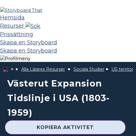
Hemsida
Resurser
Prissättning
Skapa en Storyboard
Skapa en Storyboard
Alla Lärares Resurser
Sociala Studier
US territor
Västerut Expansion
Tidslinje i USA (1803-
1959)
KOPIERA AKTIVITET