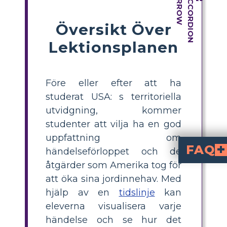
Översikt Över
Lektionsplanen
Före eller efter att ha
studerat USA: s territoriella
utvidgning, kommer
studenter att vilja ha en god
uppfattning om
FAQ
händelseförloppet och de
åtgärder som Amerika tog för
Vad är en västexpans
visar visuellt
1803 till statsskap för Alaska och Hawaii 1959. Den hjälper elever at
Hur kan jag undervisa om USAs territoriella 
eller digital storyboard, där varje större landförvärv (som Tex
Vilka är de viktigaste landförvärven att inklud
den mexikanska c
staten Alaska och Hawaii (1959)
Vilka begrepp bör
krig och konflikt
och den kulturella påverkan av expansionen. Dessa begrepp visar hur territoriell
Vad är en engagerande utvid
Ge eleverna i uppdrag att undersöka 
om USAs impe
Puerto Rico, G
, och att återbesöka Hawaii och Alask
att öka sina jordinnehav. Med
hjälp av en
tidslinje
kan
eleverna visualisera varje
händelse och se hur det