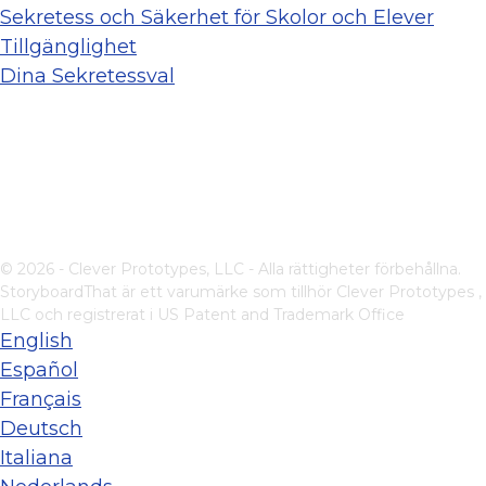
Sekretess och Säkerhet för Skolor och Elever
Tillgänglighet
Dina Sekretessval
© 2026 - Clever Prototypes, LLC - Alla rättigheter förbehållna.
StoryboardThat är ett varumärke som tillhör
Clever Prototypes ,
LLC
och registrerat i US Patent and Trademark Office
English
Español
Français
Deutsch
Italiana