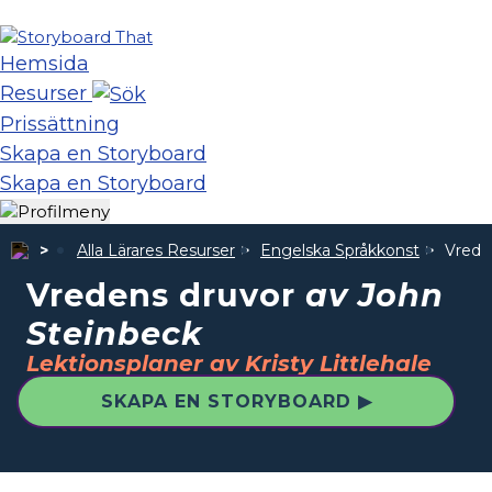
Hemsida
Resurser
Prissättning
Skapa en Storyboard
Skapa en Storyboard
Alla Lärares Resurser
Engelska Språkkonst
Vrede
Vredens druvor
av John
Steinbeck
Lektionsplaner av Kristy Littlehale
SKAPA EN STORYBOARD ▶