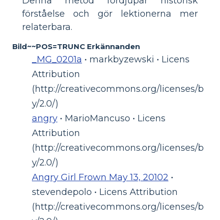
Denna metod fördjupar historisk
förståelse och gör lektionerna mer
relaterbara.
Bild~~POS=TRUNC Erkännanden
_MG_0201a
• markbyzewski • Licens
Attribution
(http://creativecommons.org/licenses/b
y/2.0/)
angry
• MarioMancuso • Licens
Attribution
(http://creativecommons.org/licenses/b
y/2.0/)
Angry Girl Frown May 13, 20102
•
stevendepolo • Licens Attribution
(http://creativecommons.org/licenses/b