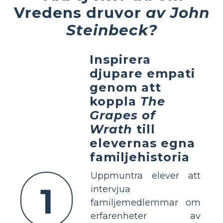
Vredens druvor
av John
Steinbeck?
Inspirera
djupare empati
genom att
koppla
The
Grapes of
Wrath
till
elevernas egna
familjehistoria
Uppmuntra elever att
1
intervjua
familjemedlemmar om
erfarenheter av