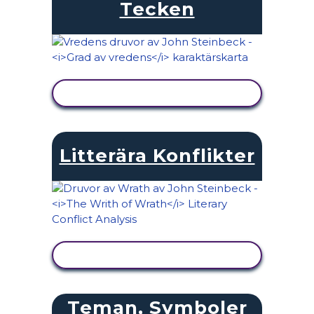
Tecken
VISA AKTIVITET
Litterära Konflikter
VISA AKTIVITET
Teman, Symboler