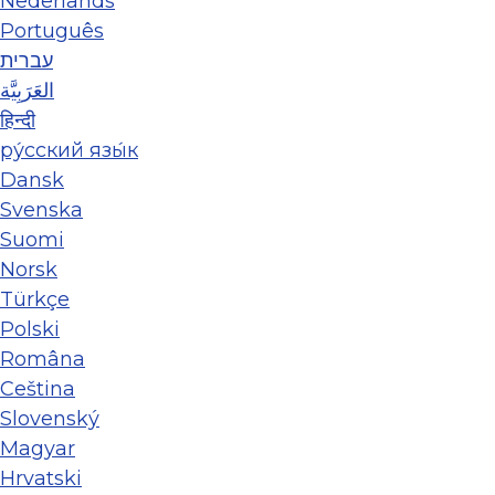
Nederlands
Português
עברית
العَرَبِيَّة
हिन्दी
ру́сский язы́к
Dansk
Svenska
Suomi
Norsk
Türkçe
Polski
Româna
Ceština
Slovenský
Magyar
Hrvatski