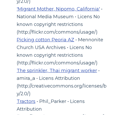
y/2.0/)
'Migrant Mother, Nipomo, California'
•
National Media Museum • Licens No
known copyright restrictions
(http://flickr.com/commons/usage/)
Picking cotton Peoria AZ
• Mennonite
Church USA Archives • Licens No
known copyright restrictions
(http://flickr.com/commons/usage/)
The sprinkler, Thai migrant worker
•
amira_a • Licens Attribution
(http://creativecommons.org/licenses/b
y/2.0/)
Tractors
• Phil_Parker • Licens
Attribution