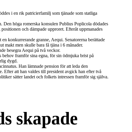
des i en rik patricierfamilj som tjänade som statliga
ngen. Den höga romerska konsulen Publius Poplicola dödades
intog positionen och dämpade upproret. Efteråt uppmanades
mot en konkurrerande granne, Aequi. Senatorerna berättade
lut makt men skulle bara få tjäna i 6 månader.
nde besegra Aequi på två veckor.
ns behov framför sina egna, för sin ödmjuka brist på
rlig dygd.
cinnatus. Han lämnade pension för att leda den
 Efter att han valdes till president avgick han efter två
tiker sätter landet och folkets intressen framför sig själva.
ds skapade