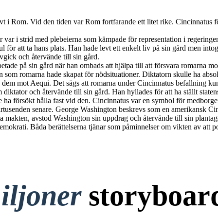
i Rom. Vid den tiden var Rom fortfarande ett litet rike. Cincinnatus föd
er var i strid med plebeierna som kämpade för representation i regeri
sul för att ta hans plats. Han hade levt ett enkelt liv på sin gård men 
vgick och återvände till sin gård.
betade på sin gård när han ombads att hjälpa till att försvara romarna 
tion som romarna hade skapat för nödsituationer. Diktatorn skulle ha abso
 dem mot Aequi. Det sägs att romarna under Cincinnatus befallning ku
iktator och återvände till sin gård. Han hyllades för att ha ställt state
e ha försökt hålla fast vid den. Cincinnatus var en symbol för medborge
 årtusenden senare. George Washington beskrevs som en amerikansk Cin
 ta makten, avstod Washington sin uppdrag och återvände till sin plantage.
emokrati. Båda berättelserna tjänar som påminnelser om vikten av att poli
iljoner
storyboar