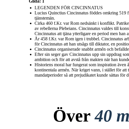
Glida: 1
LEGENDEN FÖR CINCINNATUS
Lucius Quinctius Cincinnatus föddes omkring 519 fvt 
tjänstemän.
Cirka 460 f.Kr. var Rom nedsänkt i konflikt. Patrik
av rebellerna Plebeians. Cincinnatus valdes till kon
Cincinnatus att tjäna ytterligare en period men han a
År 458 f.Kr. var Rom igen i trubbel. Cincinnatus ar
för Cincinnatus att han utsågs till diktator, en posi
Cincinnatus organiserade snabbt armén och befallde
Efter sin seger gav Cincinnatus upp sin uppdrag som d
ambition och för att avstå från makten när han kund
Historiens moral har fungerat som inspiration även
kontinentala armén. När kriget vann, i stället för att
mandatperioder så att prejudikatet kunde sättas för d
Över
40 m