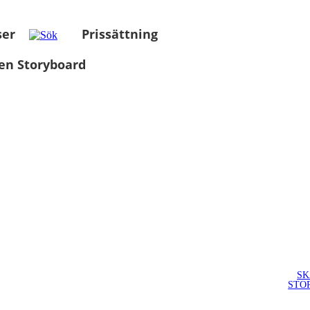
ser
Prissättning
en Storyboard
SK
STO