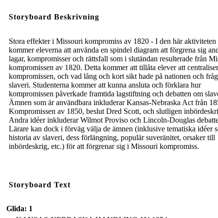
Storyboard Beskrivning
Stora effekter i Missouri kompromiss av 1820 - I den här aktiviteten
kommer eleverna att använda en spindel diagram att förgrena sig an
lagar, kompromisser och rättsfall som i slutändan resulterade från Mi
kompromissen av 1820. Detta kommer att tillåta elever att centralise
kompromissen, och vad lång och kort sikt hade på nationen och frå
slaveri. Studenterna kommer att kunna ansluta och förklara hur
kompromissen påverkade framtida lagstiftning och debatten om slave
Ämnen som är användbara inkluderar Kansas-Nebraska Act från 18
Kompromissen av 1850, beslut Dred Scott, och slutligen inbördeskri
Andra idéer inkluderar Wilmot Proviso och Lincoln-Douglas debatte
Lärare kan dock i förväg välja de ämnen (inklusive tematiska idéer 
historia av slaveri, dess förlängning, populär suveränitet, orsaker till
inbördeskrig, etc.) för att förgrenar sig i Missouri kompromiss.
Storyboard Text
Glida: 1