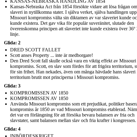
KANSAS-NEBRASKA HANDLING AV 1854
Kansas-Nebraska Act från 1854 försökte vidare att lösa frågan o
slaveri in nytillkomna stater. I själva verket, själva handlingen u
Missouri kompromiss välta sin diktamen av var slaveriet kunde oc
kunde existera. Det gav vika för populär suveränitet, slutade den
överenskomna principen att slaveriet inte kunde existera över 36º 
linje.
Glida: 2
DRED SCOTT FALLET
Scott anses Property ... inte är medborgare!
Den Dred Scott fall skulle också vara en viktig effekt av Missouri
kompromiss. Scott, en slav som fördes för att frigöra territorium, 
för sin frihet. Han nekades, även om många hävdade hans slaveri i
territorium brutit mot principerna i Missouri kompromiss.
Glida: 3
KOMPROMISSEN AV 1850
KOMPROMISSEN AV 1850
Använda Missouri kompromiss som ett prejudikat, politiker baser
kompromiss år 1850 av vad Missouri kompromiss etablerad. Näm
det var en förlängning för att försöka bevara balansen av fria och
slavstater, samt balansen mellan slav och fria krafter i kongressen.
Glida: 4
INBÖRDESKRIGET