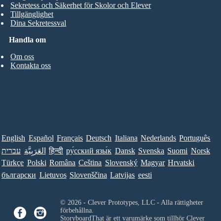
Sekretess och Säkerhet för Skolor och Elever
Tillgänglighet
Dina Sekretessval
Handla om
Om oss
Kontakta oss
English
Español
Français
Deutsch
Italiana
Nederlands
Português
עברית
العَرَبِيَّة
हिन्दी
ру́сский язы́к
Dansk
Svenska
Suomi
Norsk
Türkçe
Polski
Româna
Ceština
Slovenský
Magyar
Hrvatski
български
Lietuvos
Slovenščina
Latvijas
eesti
© 2026 - Clever Prototypes, LLC - Alla rättigheter
förbehållna.
StoryboardThat är ett varumärke som tillhör
Clever