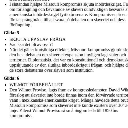
I slutändan hjälpte Missouri kompromiss skjuta inbördeskriget. F
om förlängning och bevarande av slaveri oundvikligen besvaras a
amerikanska inbördeskriget fyrtio år senare. Kompromissen är en
första språngbräda till att svara på debatten om slaveriet och dess
förlängning.
Glida: 5
SKJUTA UPP SLAV FRÅGA
Vad ska det bli av oss ?!
När det gäller kortsiktiga effekter, Missouri kompromiss gjorde sk
den heta debatten om slaveriet expansion i nyligen lagt stater och
territorier. Diplomatiskt, det var en konstitutionell och demokratis
uppskjutande av den slutliga inbördeskriget i frågan, och hjälpte
de stora debatterna över slaveri som institution.
Glida: 6
WILMOT FÖRBEHÅLLET
Den Wilmot Proviso, lagts fram av kongressledamoten David Wil
föreslog att slaveriet inte borde finnas inom den förvärvade territ
vann i mexikanska-amerikanska kriget. Många hävdade detta brut
Missouri kompromiss som slaveriet inte kunde existera över 36º 3
linje. Ytterst Wilmot Proviso så småningom leda till 1850 års
kompromiss.