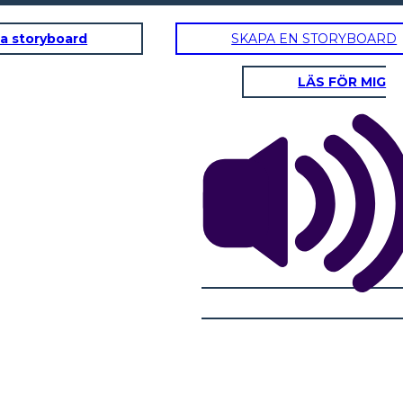
a storyboard
SKAPA EN STORYBOARD
LÄS FÖR MIG