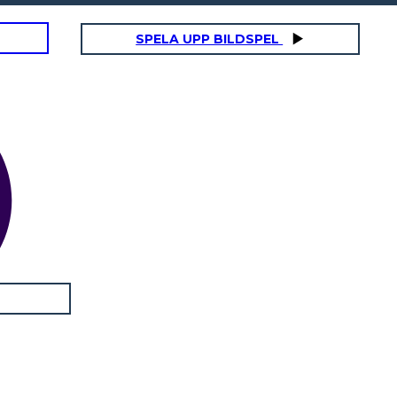
SPELA UPP BILDSPEL