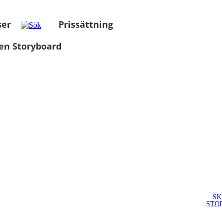
ser
Prissättning
en Storyboard
SK
STO