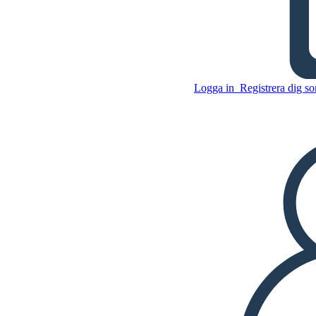
Tidiga Människors
Ordförråd
Logga in
Registrera dig so
Kopiera denna storyboard
SKAPA EN STORYBOARD
Kopiera denna storyboard
SKAPA EN STORYBOARD
SPELA UPP BILDSPEL
LÄS FÖR MIG