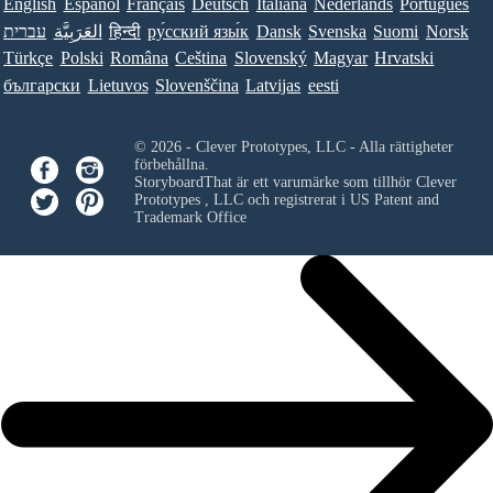
English
Español
Français
Deutsch
Italiana
Nederlands
Português
עברית
العَرَبِيَّة
हिन्दी
ру́сский язы́к
Dansk
Svenska
Suomi
Norsk
Türkçe
Polski
Româna
Ceština
Slovenský
Magyar
Hrvatski
български
Lietuvos
Slovenščina
Latvijas
eesti
© 2026 - Clever Prototypes, LLC - Alla rättigheter
förbehållna.
StoryboardThat är ett varumärke som tillhör
Clever
Prototypes , LLC
och registrerat i US Patent and
Trademark Office