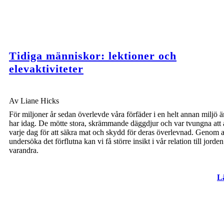
Tidiga människor: lektioner och
elevaktiviteter
Av Liane Hicks
För miljoner år sedan överlevde våra förfäder i en helt annan miljö ä
har idag. De mötte stora, skrämmande däggdjur och var tvungna att 
varje dag för att säkra mat och skydd för deras överlevnad. Genom a
undersöka det förflutna kan vi få större insikt i vår relation till jorde
varandra.
L