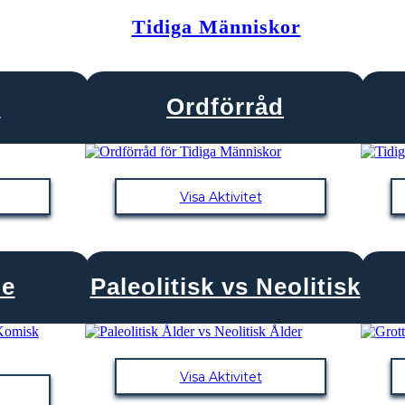
Tidiga Människor
e
Ordförråd
Visa Aktivitet
de
Paleolitisk vs Neolitisk
Visa Aktivitet