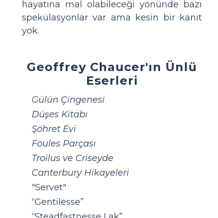
hayatına mal olabileceği yönünde bazı
spekülasyonlar var ama kesin bir kanıt
yok.
Geoffrey Chaucer'ın Ünlü
Eserleri
Gülün Çingenesi
Düşes Kitabı
Şöhret Evi
Foules Parçası
Troilus ve Criseyde
Canterbury Hikayeleri
"Servet"
“Gentilesse”
“Steadfastnesse Lak”