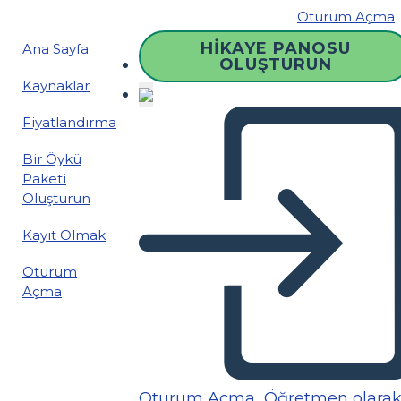
Oturum Açma
HIKAYE PANOSU
Ana Sayfa
OLUŞTURUN
Kaynaklar
Fiyatlandırma
Bir Öykü
Paketi
Oluşturun
Kayıt Olmak
Oturum
Açma
Oturum Açma
Öğretmen olara