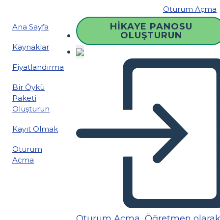
Oturum Açma
HIKAYE PANOSU
Ana Sayfa
OLUŞTURUN
Kaynaklar
Fiyatlandırma
Bir Öykü
Paketi
Oluşturun
Kayıt Olmak
Oturum
Açma
Oturum Açma
Öğretmen olara