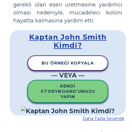
gerekli olan eseri üretmesine yardımcı
olması nedeniyle, mücadeleci koloni
hayatta kalmasına yardım etti.
Kaptan John Smith
Kimdi?
BU ÖRNEĞI KOPYALA
— VEYA —
KENDI
STORYBOARD'UNUZU
YAPIN
Daha Fazla Seçenek