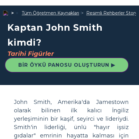
Tüm Öğretmen Kaynakları
Resimli Rehberler Story
Kaptan John Smith
kimdi?
Tarihi Figürler
BIR ÖYKÜ PANOSU OLUŞTURUN ▶
John Smith, Amerika'da Jamestown
olarak bilinen ilk kalıcı İngiliz
yerleşiminin bir kaşif, seyirci ve lideriydi.
Smith'in liderliği, ünlü "hayır işsiz
gıdalar" emrinin hayatta kalması için