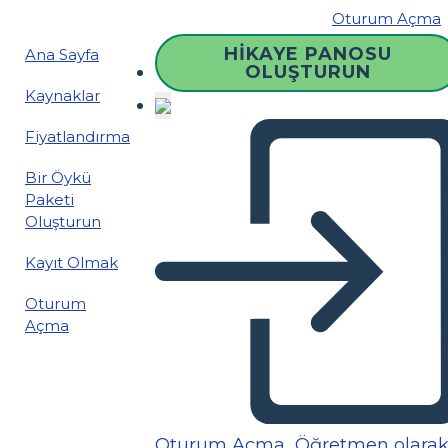
Oturum Açma
HIKAYE PANOSU
Ana Sayfa
OLUŞTURUN
Kaynaklar
Fiyatlandırma
Bir Öykü
Paketi
Oluşturun
Kayıt Olmak
Oturum
Açma
Oturum Açma
Öğretmen olara