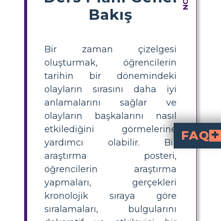
Bakış
Bir zaman çizelgesi
oluşturmak, öğrencilerin
tarihin bir dönemindeki
olayların sırasını daha iyi
anlamalarını sağlar ve
olayların başkalarını nasıl
etkilediğini görmelerine
FAQ
yardımcı olabilir. Bir
Bir biyografi için Antik Ro
Roma kültürüne, siyasetine veya toplumuna büyük katkıda bulunan 
Antik Romalıların biyografis
Bir biyografinin kronolojik çizgisi konunun önemli anlarını, olaylarını ve 
Zaman çizelgesi biyografisine sosyal ve kültürel arka planı dahil etmek mümkün müdür?
Elbette okuyucular, sosyal ve kültürel bağlam da dahil edil
araştırma posteri,
öğrencilerin araştırma
yapmaları, gerçekleri
kronolojik sıraya göre
sıralamaları, bulgularını