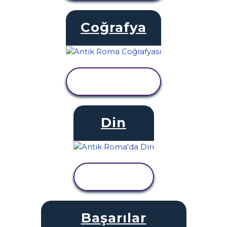
Coğrafya
ETKINLIĞI
GÖRÜNTÜLE
Din
ETKINLIĞI
GÖRÜNTÜLE
Başarılar