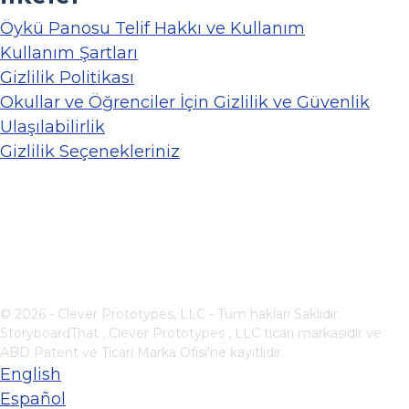
Öykü Panosu Telif Hakkı ve Kullanım
Kullanım Şartları
Gizlilik Politikası
Okullar ve Öğrenciler İçin Gizlilik ve Güvenlik
Ulaşılabilirlik
Gizlilik Seçenekleriniz
© 2026 - Clever Prototypes, LLC - Tüm hakları Saklıdır.
StoryboardThat ,
Clever Prototypes , LLC
ticari markasıdır ve
ABD Patent ve Ticari Marka Ofisi'ne kayıtlıdır.
English
Español