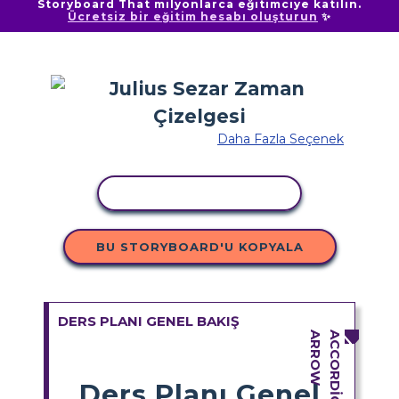
Storyboard That milyonlarca eğitimciye katılın.
Ücretsiz bir eğitim hesabı oluşturun
✨
Daha Fazla Seçenek
ETKINLIĞI KOPYALA
BU STORYBOARD'U KOPYALA
DERS PLANI GENEL BAKIŞ
Ders Planı Genel