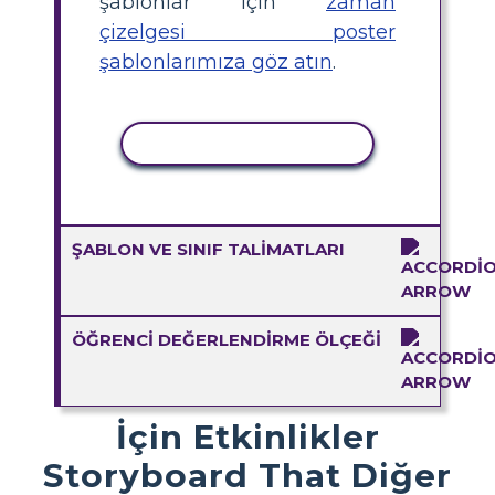
şablonlar için
zaman
çizelgesi poster
şablonlarımıza göz atın
.
ETKINLIĞI KOPYALA
ŞABLON VE SINIF TALIMATLARI
ÖĞRENCI DEĞERLENDIRME ÖLÇEĞI
İçin Etkinlikler
Storyboard That Diğer