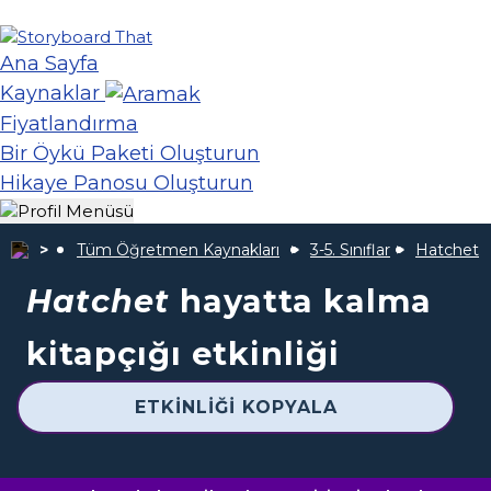
Ana Sayfa
Kaynaklar
Fiyatlandırma
Bir Öykü Paketi Oluşturun
Hikaye Panosu Oluşturun
Tüm Öğretmen Kaynakları
3-5. Sınıflar
Hatchet
Hatchet
hayatta kalma
kitapçığı etkinliği
ETKINLIĞI KOPYALA