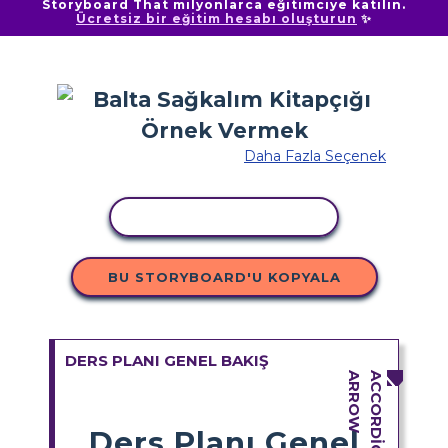
Storyboard That milyonlarca eğitimciye katılın.
Ücretsiz bir eğitim hesabı oluşturun
✨
Daha Fazla Seçenek
ETKINLIĞI KOPYALA
BU STORYBOARD'U KOPYALA
DERS PLANI GENEL BAKIŞ
Ders Planı Genel