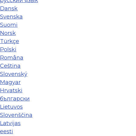
ру́сский язы́к
Dansk
Svenska
Suomi
Norsk
Türkçe
Polski
Româna
Ceština
Slovenský
Magyar
Hrvatski
български
Lietuvos
Slovenščina
Latvijas
eesti