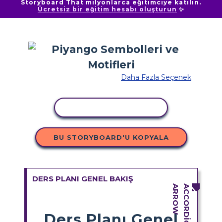
Storyboard That milyonlarca eğitimciye katılın.
Ücretsiz bir eğitim hesabı oluşturun
✨
Daha Fazla Seçenek
ETKINLIĞI KOPYALA
BU STORYBOARD'U KOPYALA
DERS PLANI GENEL BAKIŞ
Ders Planı Genel