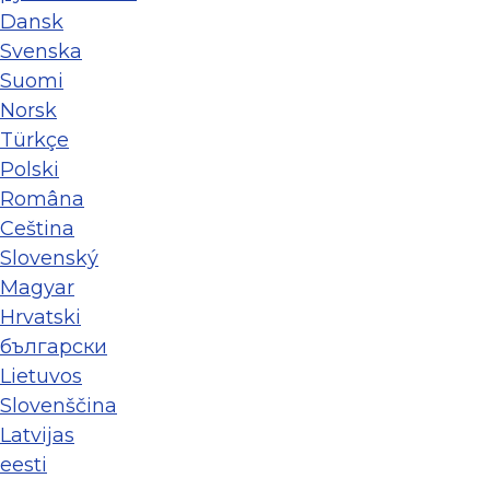
Dansk
Svenska
Suomi
Norsk
Türkçe
Polski
Româna
Ceština
Slovenský
Magyar
Hrvatski
български
Lietuvos
Slovenščina
Latvijas
eesti