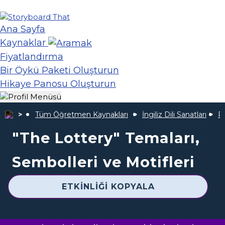
Ana Sayfa
Kaynaklar
Fiyatlandırma
Bir Öykü Paketi Oluşturun
Hikaye Panosu Oluşturun
Tüm Öğretmen Kaynakları
İngiliz Dili Sanatları
P
"The Lottery" Temaları,
Sembolleri ve Motifleri
ETKINLIĞI KOPYALA