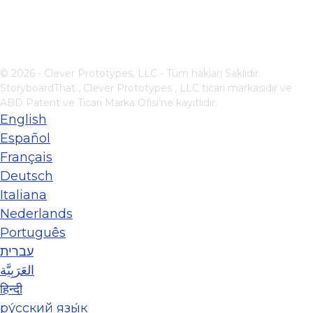
© 2026 - Clever Prototypes, LLC - Tüm hakları Saklıdır.
StoryboardThat ,
Clever Prototypes , LLC
ticari markasıdır ve
ABD Patent ve Ticari Marka Ofisi'ne kayıtlıdır.
English
Español
Français
Deutsch
Italiana
Nederlands
Português
עברית
العَرَبِيَّة
हिन्दी
ру́сский язы́к